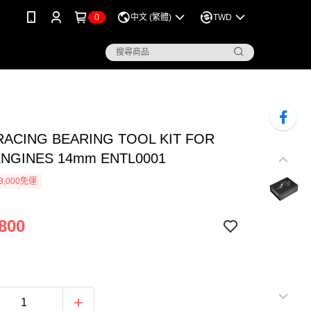
0
中文 (繁體)
TWD
RACING BEARING TOOL KIT FOR
ENGINES 14mm ENTL0001
3,000免運
800