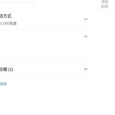
清除
紀錄
送方式
3,000免運
次付款
期付款
0 利率 每期
NT$933
21家銀行
類 (1)
0 利率 每期
NT$466
21家銀行
庫商業銀行
第一商業銀行
業銀行
彰化商業銀行
ACING品牌區
庫商業銀行
第一商業銀行
付款
業儲蓄銀行
台北富邦商業銀行
客服
業銀行
彰化商業銀行
華商業銀行
兆豐國際商業銀行
業儲蓄銀行
台北富邦商業銀行
小企業銀行
台中商業銀行
華商業銀行
兆豐國際商業銀行
台灣）商業銀行
華泰商業銀行
小企業銀行
台中商業銀行
業銀行
遠東國際商業銀行
台灣）商業銀行
華泰商業銀行
業銀行
永豐商業銀行
業銀行
遠東國際商業銀行