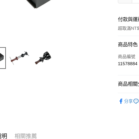
付款與運
超取滿NT$
付款方式
商品特色
信用卡一
商品編號
11578884
信用卡分
3 期 
商品相關分
6 期 
合作金
華南商
REDS R
合作金
超商取貨
上海商
分享
華南商
國泰世
LINE Pay
上海商
臺灣中
國泰世
匯豐（
Apple Pay
臺灣中
聯邦商
匯豐（
街口支付
元大商
聯邦商
說明
相關推薦