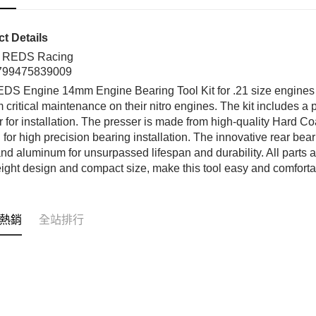
玉山商
元大商
悠遊付
台新國
玉山商
台灣樂
台新國
ATM付款
t Details
台灣樂
:
REDS Racing
799475839009
運送方式
DS Engine 14mm Engine Bearing Tool Kit for .21 size engines w
m critical maintenance on their nitro engines. The kit includes
全家取貨
r for installation. The presser is made from high-quality Hard C
每筆NT$6
 for high precision bearing installation. The innovative rear be
and aluminum for unsurpassed lifespan and durability. All parts
7-11取貨
eight design and compact size, make this tool easy and comforta
每筆NT$6
新竹貨運
每筆NT$8
熱銷
全站排行
黑貓宅配
每筆NT$1
郵局包裹
每筆NT$6