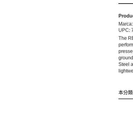
Produc
Marca
UPC:
The RE
perfor
presse
ground
Steel 
lightw
本分類