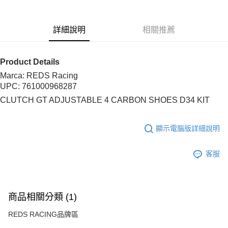
6 期 0 利率 每期
NT$300
21家銀行
合作金庫商業銀行
第一商業銀行
華南商業銀行
彰化商業銀行
合作金庫商業銀行
第一商業銀行
超商取貨付款
詳細說明
相關推薦
上海商業儲蓄銀行
台北富邦商業銀行
華南商業銀行
彰化商業銀行
國泰世華商業銀行
兆豐國際商業銀行
LINE Pay
上海商業儲蓄銀行
台北富邦商業銀行
臺灣中小企業銀行
台中商業銀行
國泰世華商業銀行
兆豐國際商業銀行
Product Details
匯豐（台灣）商業銀行
華泰商業銀行
Apple Pay
臺灣中小企業銀行
台中商業銀行
Marca:
REDS Racing
聯邦商業銀行
遠東國際商業銀行
匯豐（台灣）商業銀行
華泰商業銀行
街口支付
UPC:
761000968287
元大商業銀行
永豐商業銀行
聯邦商業銀行
遠東國際商業銀行
玉山商業銀行
星展（台灣）商業銀行
CLUTCH GT ADJUSTABLE 4 CARBON SHOES D34 KIT
元大商業銀行
永豐商業銀行
悠遊付
台新國際商業銀行
中國信託商業銀行
玉山商業銀行
星展（台灣）商業銀行
台灣樂天信用卡公司
台新國際商業銀行
中國信託商業銀行
ATM付款
顯示電腦版詳細說明
台灣樂天信用卡公司
運送方式
客服
全家取貨付款
每筆NT$60，滿NT$3,000(含以上)免運費
商品相關分類 (1)
7-11取貨付款
每筆NT$60，滿NT$3,000(含以上)免運費
REDS RACING品牌區