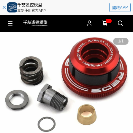
千喆遙控模型
開啟APP
立刻使用官方APP
0
1
/
1