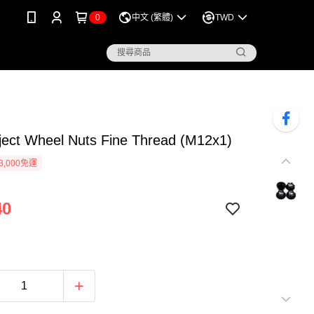
0
中文 (繁體)
TWD
ject Wheel Nuts Fine Thread (M12x1)
3,000免運
40