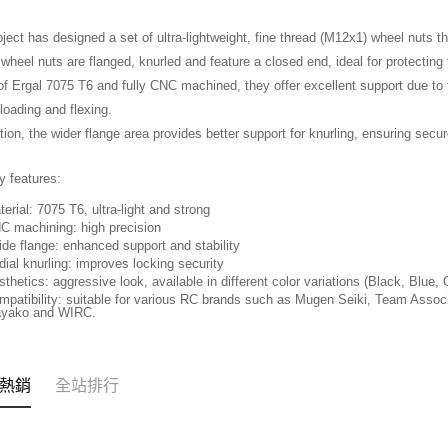
玉山商
台灣樂
台新國
ATM付款
ject has designed a set of ultra-lightweight, fine thread (M12x1) wheel nuts t
台灣樂
wheel nuts are flanged, knurled and feature a closed end, ideal for protecting 
f Ergal 7075 T6 and fully CNC machined, they offer excellent support due to 
運送方式
 loading and flexing.
全家取貨
ition, the wider flange area provides better support for knurling, ensuring secu
每筆NT$6
y features:
7-11取貨
erial: 7075 T6, ultra-light and strong
每筆NT$6
C machining: high precision
de flange: enhanced support and stability
新竹貨運
dial knurling: improves locking security
每筆NT$8
sthetics: aggressive look, available in different color variations (Black, Blue
mpatibility: suitable for various RC brands such as Mugen Seiki, Team Asso
yako and WIRC.
黑貓宅配
每筆NT$1
郵局包裹
熱銷
全站排行
每筆NT$6