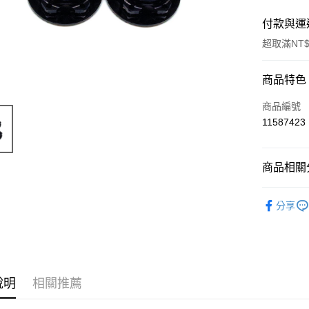
付款與運
超取滿NT$
付款方式
商品特色
信用卡一
商品編號
11587423
信用卡分
3 期 
商品相關分
6 期 
合作金
華南商
義大利 RC
合作金
超商取貨
上海商
分享
華南商
國泰世
LINE Pay
上海商
臺灣中
國泰世
匯豐（
Apple Pay
臺灣中
聯邦商
匯豐（
街口支付
元大商
聯邦商
說明
相關推薦
玉山商
元大商
悠遊付
台新國