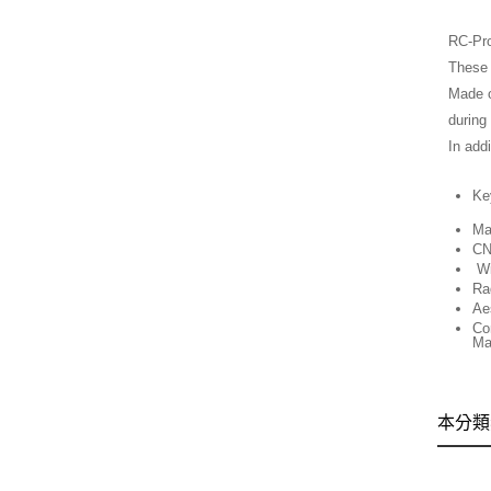
RC-Pro
These 
Made o
during
In add
Ke
Mat
CN
Wi
Ra
Ae
Co
Ma
本分類