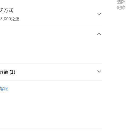
清除
紀錄
送方式
3,000免運
次付款
期付款
0 利率 每期
NT$280
21家銀行
類 (1)
0 利率 每期
NT$140
21家銀行
庫商業銀行
第一商業銀行
業銀行
彰化商業銀行
-PROJECT
庫商業銀行
第一商業銀行
付款
業儲蓄銀行
台北富邦商業銀行
客服
業銀行
彰化商業銀行
華商業銀行
兆豐國際商業銀行
業儲蓄銀行
台北富邦商業銀行
小企業銀行
台中商業銀行
華商業銀行
兆豐國際商業銀行
台灣）商業銀行
華泰商業銀行
小企業銀行
台中商業銀行
業銀行
遠東國際商業銀行
台灣）商業銀行
華泰商業銀行
業銀行
永豐商業銀行
業銀行
遠東國際商業銀行
業銀行
星展（台灣）商業銀行
業銀行
永豐商業銀行
際商業銀行
中國信託商業銀行