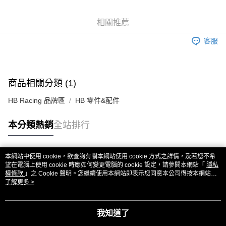
6 期 0 利率 每期
NT$25
21家銀行
合作金庫商業銀行
第一商業銀行
華南商業銀行
彰化商業銀行
合作金庫商業銀行
第一商業銀行
超商取貨付款
相關推薦
上海商業儲蓄銀行
台北富邦商業銀行
華南商業銀行
彰化商業銀行
國泰世華商業銀行
兆豐國際商業銀行
LINE Pay
上海商業儲蓄銀行
台北富邦商業銀行
客服
臺灣中小企業銀行
台中商業銀行
國泰世華商業銀行
兆豐國際商業銀行
匯豐（台灣）商業銀行
華泰商業銀行
Apple Pay
臺灣中小企業銀行
台中商業銀行
聯邦商業銀行
遠東國際商業銀行
匯豐（台灣）商業銀行
華泰商業銀行
街口支付
元大商業銀行
永豐商業銀行
商品相關分類 (1)
聯邦商業銀行
遠東國際商業銀行
玉山商業銀行
星展（台灣）商業銀行
元大商業銀行
永豐商業銀行
悠遊付
台新國際商業銀行
中國信託商業銀行
HB Racing 品牌區
HB 零件&配件
玉山商業銀行
星展（台灣）商業銀行
台灣樂天信用卡公司
台新國際商業銀行
中國信託商業銀行
ATM付款
本分類熱銷
全站排行
台灣樂天信用卡公司
運送方式
全家取貨付款
本網站中使用 cookie，欲查詢有關本網站使用 cookie 方式之詳情，及若您不希
熱門標籤
望在電腦上使用 cookie 時應如何變更電腦的 cookie 設定，請參閱本網站「
隱私
每筆NT$60，滿NT$3,000(含以上)免運費
權條款
」之 Cookie 聲明。您繼續使用本網站即表示您同意本公司得按本網站使
用條款之 Cookie 聲明使用 cookie。
了解更多 >
7-11取貨付款
每筆NT$60，滿NT$3,000(含以上)免運費
我知道了
新竹貨運