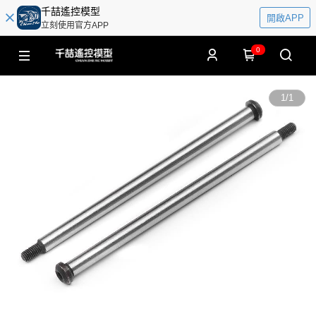
千喆遙控模型
開啟APP
立刻使用官方APP
0
1
/
1