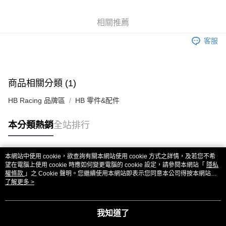
6 期 0 利率 每期
NT$20
21家銀行
合作金庫商業銀行
第一商業銀行
華南商業銀行
彰化商業銀行
合作金庫商業銀行
第一商業銀行
超商取貨付款
相關推薦
上海商業儲蓄銀行
台北富邦商業銀行
華南商業銀行
彰化商業銀行
國泰世華商業銀行
兆豐國際商業銀行
LINE Pay
上海商業儲蓄銀行
台北富邦商業銀行
客服
臺灣中小企業銀行
台中商業銀行
國泰世華商業銀行
兆豐國際商業銀行
匯豐（台灣）商業銀行
華泰商業銀行
Apple Pay
臺灣中小企業銀行
台中商業銀行
聯邦商業銀行
遠東國際商業銀行
匯豐（台灣）商業銀行
華泰商業銀行
街口支付
元大商業銀行
永豐商業銀行
商品相關分類 (1)
聯邦商業銀行
遠東國際商業銀行
玉山商業銀行
星展（台灣）商業銀行
元大商業銀行
永豐商業銀行
悠遊付
台新國際商業銀行
中國信託商業銀行
HB Racing 品牌區
HB 零件&配件
玉山商業銀行
星展（台灣）商業銀行
台灣樂天信用卡公司
台新國際商業銀行
中國信託商業銀行
ATM付款
本分類熱銷
全站排行
台灣樂天信用卡公司
運送方式
全家取貨付款
本網站中使用 cookie，欲查詢有關本網站使用 cookie 方式之詳情，及若您不希
熱門標籤
望在電腦上使用 cookie 時應如何變更電腦的 cookie 設定，請參閱本網站「
隱私
每筆NT$60，滿NT$3,000(含以上)免運費
權條款
」之 Cookie 聲明。您繼續使用本網站即表示您同意本公司得按本網站使
用條款之 Cookie 聲明使用 cookie。
了解更多 >
7-11取貨付款
每筆NT$60，滿NT$3,000(含以上)免運費
我知道了
新竹貨運