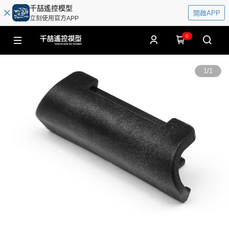
千喆遙控模型
開啟APP
立刻使用官方APP
0
1
/
1