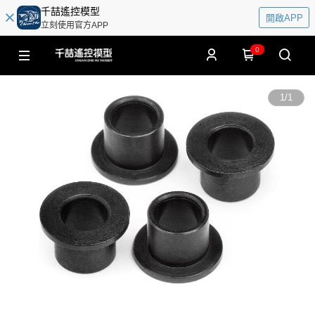
千喆遙控模型
開啟APP
立刻使用官方APP
0
1
/
1