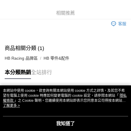
6 期 0 利率 每期
NT$35
21家銀行
合作金庫商業銀行
第一商業銀行
華南商業銀行
彰化商業銀行
合作金庫商業銀行
第一商業銀行
超商取貨付款
相關推薦
上海商業儲蓄銀行
台北富邦商業銀行
華南商業銀行
彰化商業銀行
國泰世華商業銀行
兆豐國際商業銀行
LINE Pay
上海商業儲蓄銀行
台北富邦商業銀行
客服
臺灣中小企業銀行
台中商業銀行
國泰世華商業銀行
兆豐國際商業銀行
匯豐（台灣）商業銀行
華泰商業銀行
Apple Pay
臺灣中小企業銀行
台中商業銀行
聯邦商業銀行
遠東國際商業銀行
匯豐（台灣）商業銀行
華泰商業銀行
街口支付
元大商業銀行
永豐商業銀行
商品相關分類 (1)
聯邦商業銀行
遠東國際商業銀行
玉山商業銀行
星展（台灣）商業銀行
元大商業銀行
永豐商業銀行
悠遊付
台新國際商業銀行
中國信託商業銀行
HB Racing 品牌區
HB 零件&配件
玉山商業銀行
星展（台灣）商業銀行
台灣樂天信用卡公司
台新國際商業銀行
中國信託商業銀行
ATM付款
本分類熱銷
全站排行
台灣樂天信用卡公司
運送方式
全家取貨付款
本網站中使用 cookie，欲查詢有關本網站使用 cookie 方式之詳情，及若您不希
熱門標籤
望在電腦上使用 cookie 時應如何變更電腦的 cookie 設定，請參閱本網站「
隱私
每筆NT$60，滿NT$3,000(含以上)免運費
權條款
」之 Cookie 聲明。您繼續使用本網站即表示您同意本公司得按本網站使
用條款之 Cookie 聲明使用 cookie。
了解更多 >
7-11取貨付款
每筆NT$60，滿NT$3,000(含以上)免運費
我知道了
新竹貨運