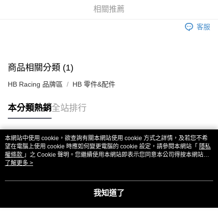
華南商業銀行
彰化商業銀行
合作金庫商業銀行
第一商業銀行
超商取貨付款
相關推薦
上海商業儲蓄銀行
台北富邦商業銀行
華南商業銀行
彰化商業銀行
國泰世華商業銀行
兆豐國際商業銀行
LINE Pay
上海商業儲蓄銀行
台北富邦商業銀行
客服
臺灣中小企業銀行
台中商業銀行
國泰世華商業銀行
兆豐國際商業銀行
匯豐（台灣）商業銀行
華泰商業銀行
Apple Pay
臺灣中小企業銀行
台中商業銀行
聯邦商業銀行
遠東國際商業銀行
匯豐（台灣）商業銀行
華泰商業銀行
街口支付
元大商業銀行
永豐商業銀行
商品相關分類 (1)
聯邦商業銀行
遠東國際商業銀行
玉山商業銀行
星展（台灣）商業銀行
元大商業銀行
永豐商業銀行
悠遊付
台新國際商業銀行
中國信託商業銀行
HB Racing 品牌區
HB 零件&配件
玉山商業銀行
星展（台灣）商業銀行
台灣樂天信用卡公司
台新國際商業銀行
中國信託商業銀行
ATM付款
本分類熱銷
全站排行
台灣樂天信用卡公司
運送方式
全家取貨付款
本網站中使用 cookie，欲查詢有關本網站使用 cookie 方式之詳情，及若您不希
熱門標籤
望在電腦上使用 cookie 時應如何變更電腦的 cookie 設定，請參閱本網站「
隱私
每筆NT$60，滿NT$3,000(含以上)免運費
權條款
」之 Cookie 聲明。您繼續使用本網站即表示您同意本公司得按本網站使
用條款之 Cookie 聲明使用 cookie。
了解更多 >
7-11取貨付款
每筆NT$60，滿NT$3,000(含以上)免運費
我知道了
新竹貨運
每筆NT$80，滿NT$3,000(含以上)免運費