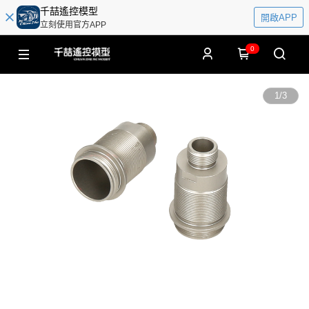
千喆遙控模型
開啟APP
立刻使用官方APP
0
1
/
3