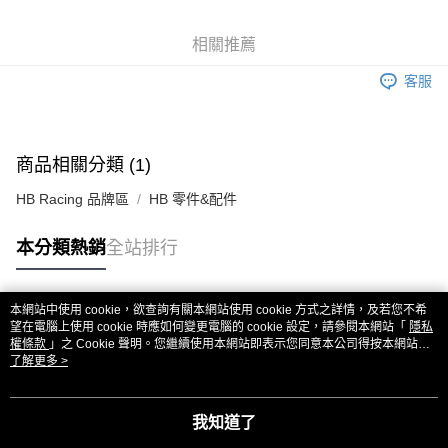
6 期 0 利率 每期
NT$120
21家銀行
合作金庫商業銀行
第一商業銀行
華南商業銀行
彰化商業銀行
合作金庫商業銀行
第一商業銀行
超商取貨付款
相關推薦
上海商業儲蓄銀行
台北富邦商業銀行
華南商業銀行
彰化商業銀行
國泰世華商業銀行
兆豐國際商業銀行
LINE Pay
上海商業儲蓄銀行
台北富邦商業銀行
客服
臺灣中小企業銀行
台中商業銀行
國泰世華商業銀行
兆豐國際商業銀行
匯豐（台灣）商業銀行
華泰商業銀行
Apple Pay
臺灣中小企業銀行
台中商業銀行
聯邦商業銀行
遠東國際商業銀行
匯豐（台灣）商業銀行
華泰商業銀行
街口支付
元大商業銀行
永豐商業銀行
商品相關分類 (1)
聯邦商業銀行
遠東國際商業銀行
玉山商業銀行
星展（台灣）商業銀行
元大商業銀行
永豐商業銀行
悠遊付
台新國際商業銀行
中國信託商業銀行
HB Racing 品牌區
HB 零件&配件
玉山商業銀行
星展（台灣）商業銀行
台灣樂天信用卡公司
台新國際商業銀行
中國信託商業銀行
ATM付款
本分類熱銷
全站排行
台灣樂天信用卡公司
運送方式
全家取貨付款
本網站中使用 cookie，欲查詢有關本網站使用 cookie 方式之詳情，及若您不希
熱門標籤
望在電腦上使用 cookie 時應如何變更電腦的 cookie 設定，請參閱本網站「
隱私
每筆NT$60，滿NT$3,000(含以上)免運費
權條款
」之 Cookie 聲明。您繼續使用本網站即表示您同意本公司得按本網站使
用條款之 Cookie 聲明使用 cookie。
了解更多 >
7-11取貨付款
每筆NT$60，滿NT$3,000(含以上)免運費
我知道了
新竹貨運