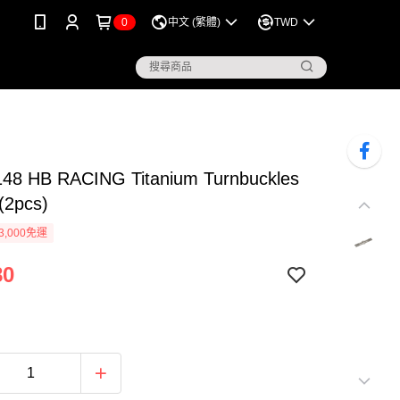
0
中文 (繁體)
TWD
48 HB RACING Titanium Turnbuckles
(2pcs)
3,000免運
80