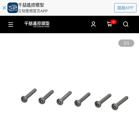
千喆遙控模型
開啟APP
立刻使用官方APP
0
1
/
1