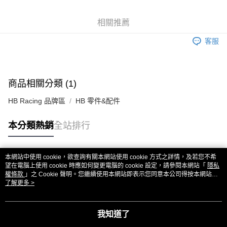
6 期 0 利率 每期
NT$20
21家銀行
合作金庫商業銀行
第一商業銀行
華南商業銀行
彰化商業銀行
合作金庫商業銀行
第一商業銀行
超商取貨付款
相關推薦
上海商業儲蓄銀行
台北富邦商業銀行
華南商業銀行
彰化商業銀行
國泰世華商業銀行
兆豐國際商業銀行
LINE Pay
上海商業儲蓄銀行
台北富邦商業銀行
客服
臺灣中小企業銀行
台中商業銀行
國泰世華商業銀行
兆豐國際商業銀行
匯豐（台灣）商業銀行
華泰商業銀行
Apple Pay
臺灣中小企業銀行
台中商業銀行
聯邦商業銀行
遠東國際商業銀行
匯豐（台灣）商業銀行
華泰商業銀行
街口支付
元大商業銀行
永豐商業銀行
商品相關分類 (1)
聯邦商業銀行
遠東國際商業銀行
玉山商業銀行
星展（台灣）商業銀行
元大商業銀行
永豐商業銀行
悠遊付
台新國際商業銀行
中國信託商業銀行
HB Racing 品牌區
HB 零件&配件
玉山商業銀行
星展（台灣）商業銀行
台灣樂天信用卡公司
台新國際商業銀行
中國信託商業銀行
ATM付款
本分類熱銷
全站排行
台灣樂天信用卡公司
運送方式
全家取貨付款
本網站中使用 cookie，欲查詢有關本網站使用 cookie 方式之詳情，及若您不希
熱門標籤
望在電腦上使用 cookie 時應如何變更電腦的 cookie 設定，請參閱本網站「
隱私
每筆NT$60，滿NT$3,000(含以上)免運費
權條款
」之 Cookie 聲明。您繼續使用本網站即表示您同意本公司得按本網站使
用條款之 Cookie 聲明使用 cookie。
了解更多 >
7-11取貨付款
每筆NT$60，滿NT$3,000(含以上)免運費
我知道了
新竹貨運