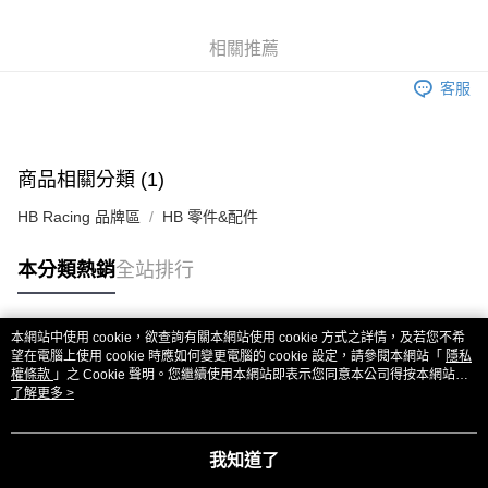
6 期 0 利率 每期
NT$60
21家銀行
合作金庫商業銀行
第一商業銀行
華南商業銀行
彰化商業銀行
合作金庫商業銀行
第一商業銀行
超商取貨付款
相關推薦
上海商業儲蓄銀行
台北富邦商業銀行
華南商業銀行
彰化商業銀行
國泰世華商業銀行
兆豐國際商業銀行
LINE Pay
上海商業儲蓄銀行
台北富邦商業銀行
客服
臺灣中小企業銀行
台中商業銀行
國泰世華商業銀行
兆豐國際商業銀行
匯豐（台灣）商業銀行
華泰商業銀行
Apple Pay
臺灣中小企業銀行
台中商業銀行
聯邦商業銀行
遠東國際商業銀行
匯豐（台灣）商業銀行
華泰商業銀行
街口支付
元大商業銀行
永豐商業銀行
商品相關分類 (1)
聯邦商業銀行
遠東國際商業銀行
玉山商業銀行
星展（台灣）商業銀行
元大商業銀行
永豐商業銀行
悠遊付
台新國際商業銀行
中國信託商業銀行
HB Racing 品牌區
HB 零件&配件
玉山商業銀行
星展（台灣）商業銀行
台灣樂天信用卡公司
台新國際商業銀行
中國信託商業銀行
ATM付款
本分類熱銷
全站排行
台灣樂天信用卡公司
運送方式
全家取貨付款
本網站中使用 cookie，欲查詢有關本網站使用 cookie 方式之詳情，及若您不希
熱門標籤
望在電腦上使用 cookie 時應如何變更電腦的 cookie 設定，請參閱本網站「
隱私
每筆NT$60，滿NT$3,000(含以上)免運費
權條款
」之 Cookie 聲明。您繼續使用本網站即表示您同意本公司得按本網站使
用條款之 Cookie 聲明使用 cookie。
了解更多 >
7-11取貨付款
每筆NT$60，滿NT$3,000(含以上)免運費
我知道了
新竹貨運