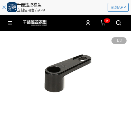
千喆遙控模型
開啟APP
立刻使用官方APP
0
1
/
3