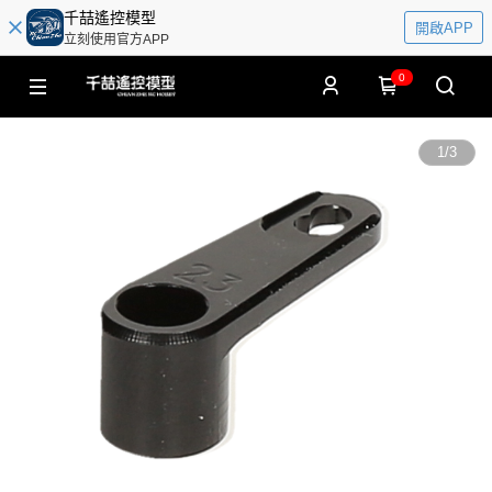
千喆遙控模型
開啟APP
立刻使用官方APP
0
1
/
3