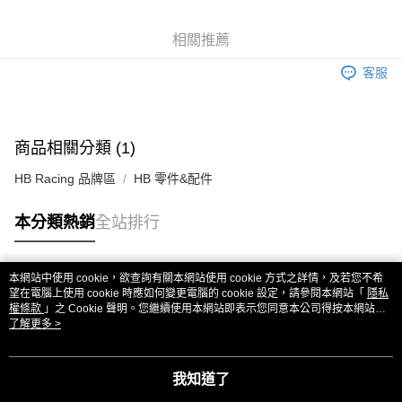
6 期 0 利率 每期
NT$60
21家銀行
合作金庫商業銀行
第一商業銀行
華南商業銀行
彰化商業銀行
合作金庫商業銀行
第一商業銀行
超商取貨付款
相關推薦
上海商業儲蓄銀行
台北富邦商業銀行
華南商業銀行
彰化商業銀行
國泰世華商業銀行
兆豐國際商業銀行
LINE Pay
上海商業儲蓄銀行
台北富邦商業銀行
客服
臺灣中小企業銀行
台中商業銀行
國泰世華商業銀行
兆豐國際商業銀行
匯豐（台灣）商業銀行
華泰商業銀行
Apple Pay
臺灣中小企業銀行
台中商業銀行
聯邦商業銀行
遠東國際商業銀行
匯豐（台灣）商業銀行
華泰商業銀行
街口支付
元大商業銀行
永豐商業銀行
商品相關分類 (1)
聯邦商業銀行
遠東國際商業銀行
玉山商業銀行
星展（台灣）商業銀行
元大商業銀行
永豐商業銀行
悠遊付
台新國際商業銀行
中國信託商業銀行
HB Racing 品牌區
HB 零件&配件
玉山商業銀行
星展（台灣）商業銀行
台灣樂天信用卡公司
台新國際商業銀行
中國信託商業銀行
ATM付款
本分類熱銷
全站排行
台灣樂天信用卡公司
運送方式
全家取貨付款
本網站中使用 cookie，欲查詢有關本網站使用 cookie 方式之詳情，及若您不希
熱門標籤
望在電腦上使用 cookie 時應如何變更電腦的 cookie 設定，請參閱本網站「
隱私
每筆NT$60，滿NT$3,000(含以上)免運費
權條款
」之 Cookie 聲明。您繼續使用本網站即表示您同意本公司得按本網站使
用條款之 Cookie 聲明使用 cookie。
了解更多 >
7-11取貨付款
每筆NT$60，滿NT$3,000(含以上)免運費
我知道了
新竹貨運