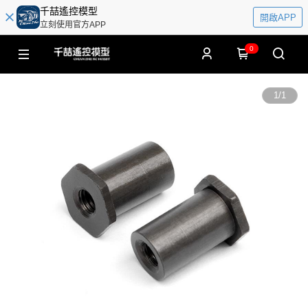
千喆遙控模型
開啟APP
立刻使用官方APP
0
1
/
1