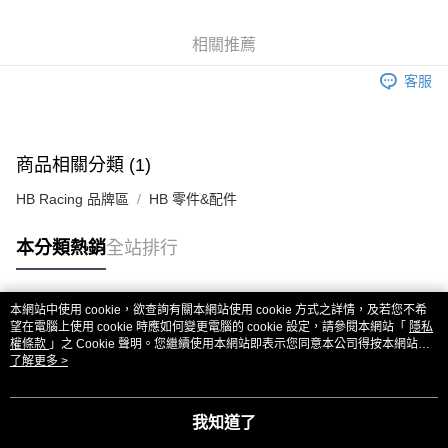
6 期 0 利率 每期
NT$45
21家銀行
合作金庫商業銀行
第一商業銀行
華南商業銀行
彰化商業銀行
合作金庫商業銀行
第一商業銀行
超商取貨付款
相關推薦
上海商業儲蓄銀行
台北富邦商業銀行
華南商業銀行
彰化商業銀行
國泰世華商業銀行
兆豐國際商業銀行
LINE Pay
上海商業儲蓄銀行
台北富邦商業銀行
客服
臺灣中小企業銀行
台中商業銀行
國泰世華商業銀行
兆豐國際商業銀行
匯豐（台灣）商業銀行
華泰商業銀行
Apple Pay
臺灣中小企業銀行
台中商業銀行
聯邦商業銀行
遠東國際商業銀行
匯豐（台灣）商業銀行
華泰商業銀行
街口支付
元大商業銀行
永豐商業銀行
商品相關分類 (1)
聯邦商業銀行
遠東國際商業銀行
玉山商業銀行
星展（台灣）商業銀行
元大商業銀行
永豐商業銀行
悠遊付
台新國際商業銀行
中國信託商業銀行
HB Racing 品牌區
HB 零件&配件
玉山商業銀行
星展（台灣）商業銀行
台灣樂天信用卡公司
台新國際商業銀行
中國信託商業銀行
ATM付款
本分類熱銷
全站排行
台灣樂天信用卡公司
運送方式
全家取貨付款
本網站中使用 cookie，欲查詢有關本網站使用 cookie 方式之詳情，及若您不希
熱門標籤
望在電腦上使用 cookie 時應如何變更電腦的 cookie 設定，請參閱本網站「
隱私
每筆NT$60，滿NT$3,000(含以上)免運費
權條款
」之 Cookie 聲明。您繼續使用本網站即表示您同意本公司得按本網站使
用條款之 Cookie 聲明使用 cookie。
了解更多 >
7-11取貨付款
每筆NT$60，滿NT$3,000(含以上)免運費
我知道了
新竹貨運