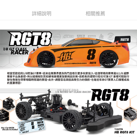
6 期 0 利率 每期
NT$4,250
21家銀行
合作金庫商業銀行
第一商業銀行
華南商業銀行
彰化商業銀行
合作金庫商業銀行
第一商業銀行
LINE Pay
詳細說明
相關推薦
上海商業儲蓄銀行
台北富邦商業銀行
華南商業銀行
彰化商業銀行
國泰世華商業銀行
兆豐國際商業銀行
Apple Pay
上海商業儲蓄銀行
台北富邦商業銀行
臺灣中小企業銀行
台中商業銀行
國泰世華商業銀行
兆豐國際商業銀行
匯豐（台灣）商業銀行
華泰商業銀行
街口支付
臺灣中小企業銀行
台中商業銀行
聯邦商業銀行
遠東國際商業銀行
匯豐（台灣）商業銀行
華泰商業銀行
悠遊付
元大商業銀行
永豐商業銀行
聯邦商業銀行
遠東國際商業銀行
玉山商業銀行
星展（台灣）商業銀行
元大商業銀行
永豐商業銀行
ATM付款
台新國際商業銀行
中國信託商業銀行
玉山商業銀行
星展（台灣）商業銀行
台灣樂天信用卡公司
台新國際商業銀行
中國信託商業銀行
運送方式
台灣樂天信用卡公司
新竹貨運
每筆NT$80，滿NT$3,000(含以上)免運費
黑貓宅配通
每筆NT$150，滿NT$3,000(含以上)免運費
郵局包裹
每筆NT$60，滿NT$3,000(含以上)免運費