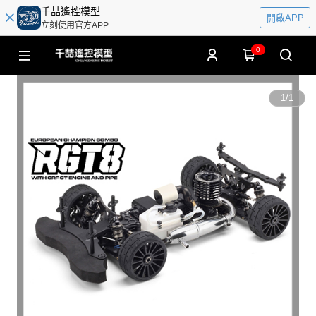
千喆遙控模型
開啟APP
立刻使用官方APP
0
1
/
1