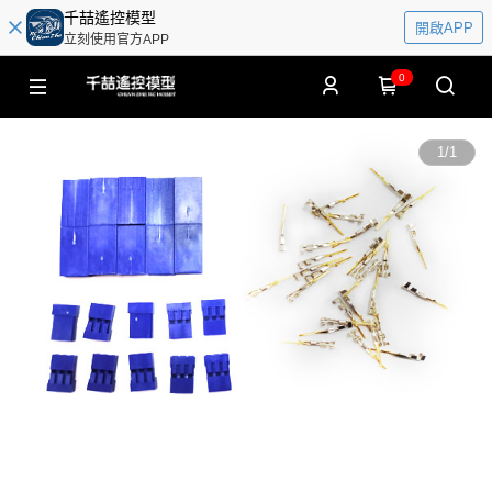
千喆遙控模型
開啟APP
立刻使用官方APP
0
1
/
1