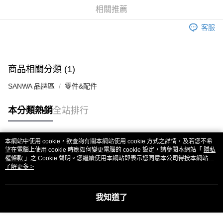
華南商業銀行
彰化商業銀行
合作金庫商業銀行
第一商業銀行
超商取貨付款
相關推薦
上海商業儲蓄銀行
台北富邦商業銀行
華南商業銀行
彰化商業銀行
國泰世華商業銀行
兆豐國際商業銀行
LINE Pay
上海商業儲蓄銀行
台北富邦商業銀行
客服
臺灣中小企業銀行
台中商業銀行
國泰世華商業銀行
兆豐國際商業銀行
匯豐（台灣）商業銀行
華泰商業銀行
Apple Pay
臺灣中小企業銀行
台中商業銀行
聯邦商業銀行
遠東國際商業銀行
匯豐（台灣）商業銀行
華泰商業銀行
街口支付
元大商業銀行
永豐商業銀行
商品相關分類 (1)
聯邦商業銀行
遠東國際商業銀行
玉山商業銀行
星展（台灣）商業銀行
元大商業銀行
永豐商業銀行
悠遊付
台新國際商業銀行
中國信託商業銀行
SANWA 品牌區
零件&配件
玉山商業銀行
星展（台灣）商業銀行
台灣樂天信用卡公司
台新國際商業銀行
中國信託商業銀行
ATM付款
本分類熱銷
全站排行
台灣樂天信用卡公司
運送方式
全家取貨付款
本網站中使用 cookie，欲查詢有關本網站使用 cookie 方式之詳情，及若您不希
熱門標籤
望在電腦上使用 cookie 時應如何變更電腦的 cookie 設定，請參閱本網站「
隱私
每筆NT$60，滿NT$3,000(含以上)免運費
權條款
」之 Cookie 聲明。您繼續使用本網站即表示您同意本公司得按本網站使
用條款之 Cookie 聲明使用 cookie。
了解更多 >
7-11取貨付款
每筆NT$60，滿NT$3,000(含以上)免運費
我知道了
新竹貨運
每筆NT$80，滿NT$3,000(含以上)免運費