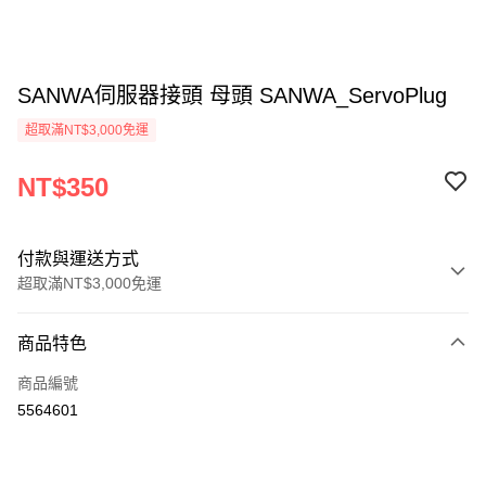
SANWA伺服器接頭 母頭 SANWA_ServoPlug
超取滿NT$3,000免運
NT$350
付款與運送方式
超取滿NT$3,000免運
付款方式
商品特色
信用卡一次付款
商品編號
信用卡分期付款
5564601
3 期 0 利率 每期
NT$116
21家銀行
6 期 0 利率 每期
NT$58
21家銀行
合作金庫商業銀行
第一商業銀行