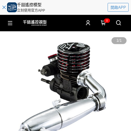
千喆遙控模型
開啟APP
立刻使用官方APP
0
1
/
1