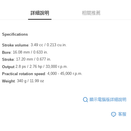
6 期 0 利率 每期
NT$3,141
21家銀行
合作金庫商業銀行
第一商業銀行
華南商業銀行
彰化商業銀行
合作金庫商業銀行
第一商業銀行
超商取貨付款
詳細說明
相關推薦
上海商業儲蓄銀行
台北富邦商業銀行
華南商業銀行
彰化商業銀行
國泰世華商業銀行
兆豐國際商業銀行
LINE Pay
上海商業儲蓄銀行
台北富邦商業銀行
臺灣中小企業銀行
台中商業銀行
國泰世華商業銀行
兆豐國際商業銀行
匯豐（台灣）商業銀行
華泰商業銀行
Apple Pay
Specifications
臺灣中小企業銀行
台中商業銀行
聯邦商業銀行
遠東國際商業銀行
匯豐（台灣）商業銀行
華泰商業銀行
街口支付
: 3.49 cc / 0.213 cu.in.
Stroke volume
元大商業銀行
永豐商業銀行
聯邦商業銀行
遠東國際商業銀行
玉山商業銀行
星展（台灣）商業銀行
: 16.08 mm / 0.633 in.
Bore
元大商業銀行
永豐商業銀行
悠遊付
台新國際商業銀行
中國信託商業銀行
: 17.20 mm / 0.677 in.
Stroke
玉山商業銀行
星展（台灣）商業銀行
台灣樂天信用卡公司
台新國際商業銀行
中國信託商業銀行
ATM付款
2.8 ps / 2.76 hp / 33,000 r.p.m.
Output
台灣樂天信用卡公司
: 4,000 - 45,000 r.p.m.
Practical rotation speed
運送方式
: 340 g / 11.99 oz
Weight
全家取貨付款
每筆NT$60，滿NT$3,000(含以上)免運費
顯示電腦版詳細說明
7-11取貨付款
客服
每筆NT$60，滿NT$3,000(含以上)免運費
新竹貨運