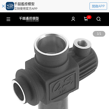
千喆遙控模型
開啟APP
立刻使用官方APP
0
1
/
1