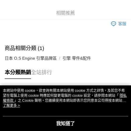
6 期 0 利率 每期
NT$375
21家銀行
合作金庫商業銀行
第一商業銀行
華南商業銀行
彰化商業銀行
合作金庫商業銀行
第一商業銀行
超商取貨付款
相關推薦
上海商業儲蓄銀行
台北富邦商業銀行
華南商業銀行
彰化商業銀行
國泰世華商業銀行
兆豐國際商業銀行
LINE Pay
上海商業儲蓄銀行
台北富邦商業銀行
客服
臺灣中小企業銀行
台中商業銀行
國泰世華商業銀行
兆豐國際商業銀行
匯豐（台灣）商業銀行
華泰商業銀行
Apple Pay
臺灣中小企業銀行
台中商業銀行
聯邦商業銀行
遠東國際商業銀行
匯豐（台灣）商業銀行
華泰商業銀行
街口支付
元大商業銀行
永豐商業銀行
商品相關分類 (1)
聯邦商業銀行
遠東國際商業銀行
玉山商業銀行
星展（台灣）商業銀行
元大商業銀行
永豐商業銀行
悠遊付
台新國際商業銀行
中國信託商業銀行
日本 O.S Engine 引擎品牌區
引擎 零件&配件
玉山商業銀行
星展（台灣）商業銀行
台灣樂天信用卡公司
台新國際商業銀行
中國信託商業銀行
ATM付款
本分類熱銷
全站排行
台灣樂天信用卡公司
運送方式
全家取貨付款
本網站中使用 cookie，欲查詢有關本網站使用 cookie 方式之詳情，及若您不希
熱門標籤
望在電腦上使用 cookie 時應如何變更電腦的 cookie 設定，請參閱本網站「
隱私
每筆NT$60，滿NT$3,000(含以上)免運費
權條款
」之 Cookie 聲明。您繼續使用本網站即表示您同意本公司得按本網站使
用條款之 Cookie 聲明使用 cookie。
了解更多 >
7-11取貨付款
每筆NT$60，滿NT$3,000(含以上)免運費
我知道了
新竹貨運