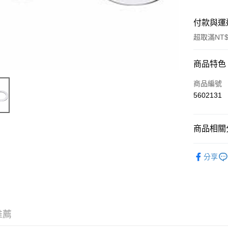
付款與運
超取滿NT$
付款方式
商品特色
信用卡一
商品編號
5602131
信用卡分
3 期 
商品相關分
6 期 
合作金
華南商
日本 O.S 
合作金
超商取貨
上海商
分享
華南商
國泰世
LINE Pay
上海商
臺灣中
國泰世
匯豐（
Apple Pay
臺灣中
聯邦商
匯豐（
街口支付
元大商
聯邦商
推薦
玉山商
元大商
悠遊付