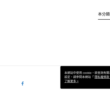
本分類
本網站中使用 cookie，欲查詢有關
設定，請參閱本網站「
隱私權條款
使用 cookie。
了解更多 >