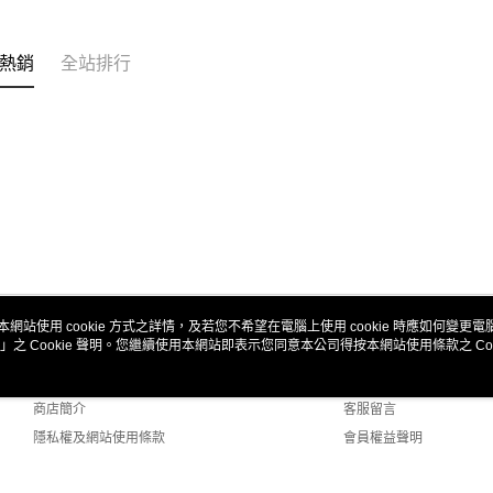
台新國
玉山商
台灣樂
台新國
ATM付款
台灣樂
熱銷
全站排行
運送方式
全家取貨
每筆NT$6
7-11取貨
每筆NT$6
新竹貨運
每筆NT$8
本網站使用 cookie 方式之詳情，及若您不希望在電腦上使用 cookie 時應如何變更電腦的
」之 Cookie 聲明。您繼續使用本網站即表示您同意本公司得按本網站使用條款之 Coo
關於我們
客服資訊
黑貓宅配
品牌故事
購物說明
每筆NT$1
商店簡介
客服留言
郵局包裹
隱私權及網站使用條款
會員權益聲明
每筆NT$6
聯絡我們