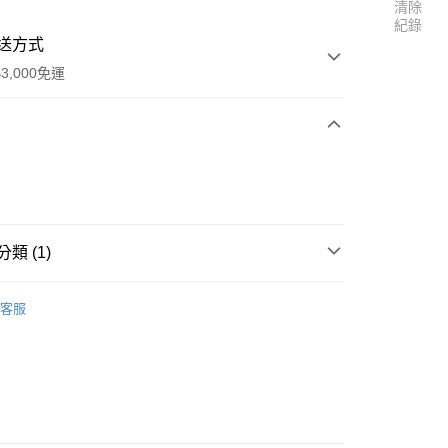
清除
紀錄
送方式
3,000免運
次付款
期付款
0 利率 每期
NT$50
21家銀行
類 (1)
0 利率 每期
NT$25
21家銀行
庫商業銀行
第一商業銀行
業銀行
彰化商業銀行
Engine 引擎品牌區
引擎 零件&配件
庫商業銀行
第一商業銀行
付款
業儲蓄銀行
台北富邦商業銀行
客服
業銀行
彰化商業銀行
華商業銀行
兆豐國際商業銀行
業儲蓄銀行
台北富邦商業銀行
小企業銀行
台中商業銀行
華商業銀行
兆豐國際商業銀行
台灣）商業銀行
華泰商業銀行
小企業銀行
台中商業銀行
業銀行
遠東國際商業銀行
台灣）商業銀行
華泰商業銀行
業銀行
永豐商業銀行
業銀行
遠東國際商業銀行
業銀行
星展（台灣）商業銀行
業銀行
永豐商業銀行