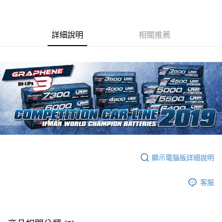
3 期 0 利率 每期
NT$1,200
21家銀行
6 期 0 利率 每期
NT$600
21家銀行
合作金庫商業銀行
第一商業銀行
華南商業銀行
彰化商業銀行
合作金庫商業銀行
第一商業銀行
超商取貨付款
詳細說明
相關推薦
上海商業儲蓄銀行
台北富邦商業銀行
華南商業銀行
彰化商業銀行
國泰世華商業銀行
兆豐國際商業銀行
LINE Pay
上海商業儲蓄銀行
台北富邦商業銀行
臺灣中小企業銀行
台中商業銀行
國泰世華商業銀行
兆豐國際商業銀行
匯豐（台灣）商業銀行
華泰商業銀行
Apple Pay
臺灣中小企業銀行
台中商業銀行
聯邦商業銀行
遠東國際商業銀行
匯豐（台灣）商業銀行
華泰商業銀行
街口支付
元大商業銀行
永豐商業銀行
聯邦商業銀行
遠東國際商業銀行
玉山商業銀行
星展（台灣）商業銀行
元大商業銀行
永豐商業銀行
悠遊付
台新國際商業銀行
中國信託商業銀行
玉山商業銀行
星展（台灣）商業銀行
台灣樂天信用卡公司
台新國際商業銀行
中國信託商業銀行
ATM付款
台灣樂天信用卡公司
運送方式
顯示電腦版詳細說明
全家取貨付款
每筆NT$60，滿NT$3,000(含以上)免運費
客服
7-11取貨付款
每筆NT$60，滿NT$3,000(含以上)免運費