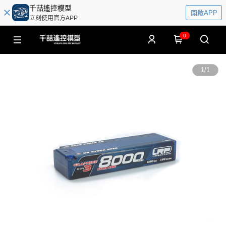
千喆遙控模型
開啟APP
立刻使用官方APP
0
1
/
1