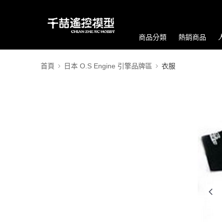
商品分類
熱銷商品
首頁
日本 O.S Engine 引擎品牌區
衣服