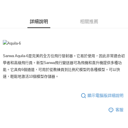
3 期 0 利率 每期
NT$2,250
21家銀行
6 期 0 利率 每期
NT$1,125
21家銀行
合作金庫商業銀行
第一商業銀行
華南商業銀行
彰化商業銀行
合作金庫商業銀行
第一商業銀行
超商取貨付款
詳細說明
相關推薦
上海商業儲蓄銀行
台北富邦商業銀行
華南商業銀行
彰化商業銀行
國泰世華商業銀行
兆豐國際商業銀行
LINE Pay
上海商業儲蓄銀行
台北富邦商業銀行
臺灣中小企業銀行
台中商業銀行
國泰世華商業銀行
兆豐國際商業銀行
匯豐（台灣）商業銀行
華泰商業銀行
Apple Pay
臺灣中小企業銀行
台中商業銀行
聯邦商業銀行
遠東國際商業銀行
匯豐（台灣）商業銀行
華泰商業銀行
街口支付
元大商業銀行
永豐商業銀行
聯邦商業銀行
遠東國際商業銀行
Sanwa Aquila-6是完美的全方位飛行發射器。它易於使用，因此非常適合初
玉山商業銀行
星展（台灣）商業銀行
元大商業銀行
永豐商業銀行
學者和高級飛行員。新型Sanwa飛行變送器可為飛機和直升機提供多種功
悠遊付
台新國際商業銀行
中國信託商業銀行
玉山商業銀行
星展（台灣）商業銀行
能。它具有6個通道，可用於從教練員到比例尺模型的各種模型。可以快
台灣樂天信用卡公司
台新國際商業銀行
中國信託商業銀行
ATM付款
速，輕鬆地激活10個模型存儲器。
台灣樂天信用卡公司
運送方式
顯示電腦版詳細說明
全家取貨付款
每筆NT$60，滿NT$3,000(含以上)免運費
客服
7-11取貨付款
每筆NT$60，滿NT$3,000(含以上)免運費