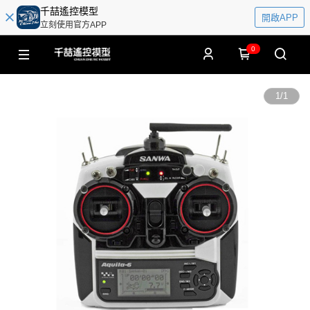
千喆遙控模型
開啟APP
立刻使用官方APP
0
1
/
1