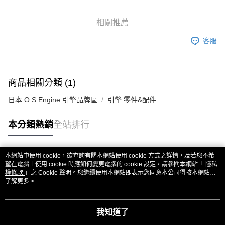
6 期 0 利率 每期
NT$27
21家銀行
合作金庫商業銀行
第一商業銀行
華南商業銀行
彰化商業銀行
合作金庫商業銀行
第一商業銀行
超商取貨付款
相關推薦
上海商業儲蓄銀行
台北富邦商業銀行
華南商業銀行
彰化商業銀行
國泰世華商業銀行
兆豐國際商業銀行
LINE Pay
上海商業儲蓄銀行
台北富邦商業銀行
客服
臺灣中小企業銀行
台中商業銀行
國泰世華商業銀行
兆豐國際商業銀行
匯豐（台灣）商業銀行
華泰商業銀行
Apple Pay
臺灣中小企業銀行
台中商業銀行
聯邦商業銀行
遠東國際商業銀行
匯豐（台灣）商業銀行
華泰商業銀行
街口支付
元大商業銀行
永豐商業銀行
商品相關分類 (1)
聯邦商業銀行
遠東國際商業銀行
玉山商業銀行
星展（台灣）商業銀行
元大商業銀行
永豐商業銀行
悠遊付
台新國際商業銀行
中國信託商業銀行
日本 O.S Engine 引擎品牌區
引擎 零件&配件
玉山商業銀行
星展（台灣）商業銀行
台灣樂天信用卡公司
台新國際商業銀行
中國信託商業銀行
ATM付款
本分類熱銷
全站排行
台灣樂天信用卡公司
運送方式
全家取貨付款
本網站中使用 cookie，欲查詢有關本網站使用 cookie 方式之詳情，及若您不希
熱門標籤
望在電腦上使用 cookie 時應如何變更電腦的 cookie 設定，請參閱本網站「
隱私
每筆NT$60，滿NT$3,000(含以上)免運費
權條款
」之 Cookie 聲明。您繼續使用本網站即表示您同意本公司得按本網站使
用條款之 Cookie 聲明使用 cookie。
了解更多 >
7-11取貨付款
每筆NT$60，滿NT$3,000(含以上)免運費
我知道了
新竹貨運