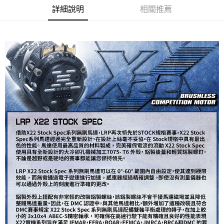
華南商業銀行
彰化商業銀行
合作金庫商業銀行
第一商業銀行
超商取貨付款
詳細說明
相關推薦
上海商業儲蓄銀行
台北富邦商業銀行
華南商業銀行
彰化商業銀行
國泰世華商業銀行
兆豐國際商業銀行
LINE Pay
上海商業儲蓄銀行
台北富邦商業銀行
臺灣中小企業銀行
台中商業銀行
國泰世華商業銀行
兆豐國際商業銀行
匯豐（台灣）商業銀行
華泰商業銀行
Apple Pay
臺灣中小企業銀行
台中商業銀行
聯邦商業銀行
遠東國際商業銀行
匯豐（台灣）商業銀行
華泰商業銀行
街口支付
元大商業銀行
永豐商業銀行
聯邦商業銀行
遠東國際商業銀行
玉山商業銀行
星展（台灣）商業銀行
元大商業銀行
永豐商業銀行
悠遊付
台新國際商業銀行
中國信託商業銀行
玉山商業銀行
星展（台灣）商業銀行
台灣樂天信用卡公司
台新國際商業銀行
中國信託商業銀行
ATM付款
台灣樂天信用卡公司
運送方式
全家取貨付款
每筆NT$60，滿NT$3,000(含以上)免運費
7-11取貨付款
每筆NT$60，滿NT$3,000(含以上)免運費
新竹貨運
每筆NT$80，滿NT$3,000(含以上)免運費