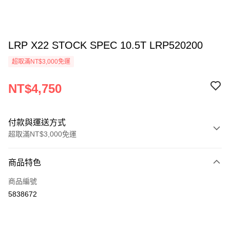
LRP X22 STOCK SPEC 10.5T LRP520200
超取滿NT$3,000免運
NT$4,750
付款與運送方式
超取滿NT$3,000免運
付款方式
商品特色
信用卡一次付款
商品編號
信用卡分期付款
5838672
3 期 0 利率 每期
NT$1,583
21家銀行
6 期 0 利率 每期
NT$791
21家銀行
合作金庫商業銀行
第一商業銀行