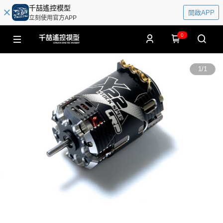
千喆遙控模型
開啟APP
立刻使用官方APP
0
1
/
1