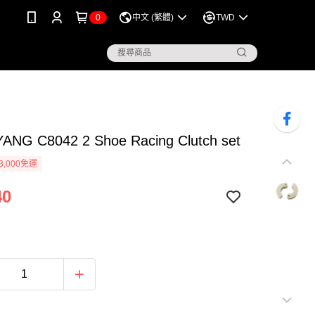
0
中文 (繁體)
TWD
ANG C8042 2 Shoe Racing Clutch set
3,000免運
40