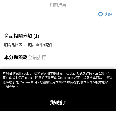
華南商業銀行
彰化商業銀行
合作金庫商業銀行
第一商業銀行
超商取貨付款
相關推薦
上海商業儲蓄銀行
台北富邦商業銀行
華南商業銀行
彰化商業銀行
國泰世華商業銀行
兆豐國際商業銀行
LINE Pay
上海商業儲蓄銀行
台北富邦商業銀行
客服
臺灣中小企業銀行
台中商業銀行
國泰世華商業銀行
兆豐國際商業銀行
匯豐（台灣）商業銀行
華泰商業銀行
Apple Pay
臺灣中小企業銀行
台中商業銀行
聯邦商業銀行
遠東國際商業銀行
匯豐（台灣）商業銀行
華泰商業銀行
街口支付
元大商業銀行
永豐商業銀行
商品相關分類 (1)
聯邦商業銀行
遠東國際商業銀行
玉山商業銀行
星展（台灣）商業銀行
元大商業銀行
永豐商業銀行
悠遊付
台新國際商業銀行
中國信託商業銀行
明陽品牌區
明陽 零件&配件
玉山商業銀行
星展（台灣）商業銀行
台灣樂天信用卡公司
台新國際商業銀行
中國信託商業銀行
ATM付款
本分類熱銷
全站排行
台灣樂天信用卡公司
運送方式
全家取貨付款
本網站中使用 cookie，欲查詢有關本網站使用 cookie 方式之詳情，及若您不希
熱門標籤
望在電腦上使用 cookie 時應如何變更電腦的 cookie 設定，請參閱本網站「
隱私
每筆NT$60，滿NT$3,000(含以上)免運費
權條款
」之 Cookie 聲明。您繼續使用本網站即表示您同意本公司得按本網站使
用條款之 Cookie 聲明使用 cookie。
了解更多 >
7-11取貨付款
每筆NT$60，滿NT$3,000(含以上)免運費
我知道了
新竹貨運
每筆NT$80，滿NT$3,000(含以上)免運費