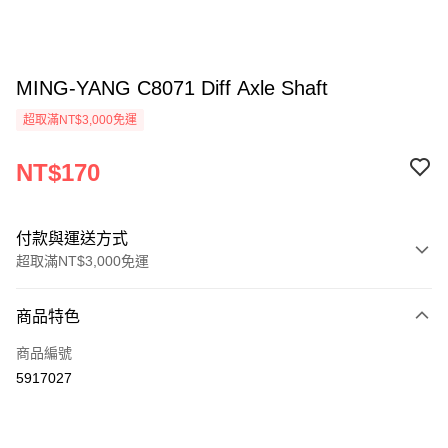
MING-YANG C8071 Diff Axle Shaft
超取滿NT$3,000免運
NT$170
付款與運送方式
超取滿NT$3,000免運
付款方式
商品特色
信用卡一次付款
商品編號
信用卡分期付款
5917027
3 期 0 利率 每期
NT$56
21家銀行
6 期 0 利率 每期
NT$28
21家銀行
合作金庫商業銀行
第一商業銀行