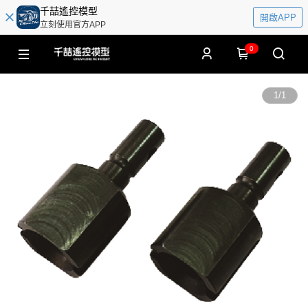
千喆遙控模型
開啟APP
立刻使用官方APP
0
1
/
1