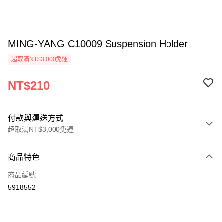
MING-YANG C10009 Suspension Holder
超取滿NT$3,000免運
NT$210
付款與運送方式
超取滿NT$3,000免運
付款方式
商品特色
信用卡一次付款
商品編號
信用卡分期付款
5918552
3 期 0 利率 每期
NT$70
21家銀行
6 期 0 利率 每期
NT$35
21家銀行
合作金庫商業銀行
第一商業銀行