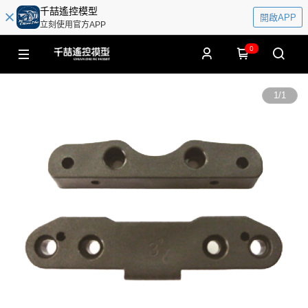
千喆遙控模型
開啟APP
立刻使用官方APP
0
1
/
1