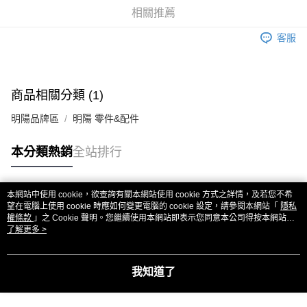
華南商業銀行
彰化商業銀行
合作金庫商業銀行
第一商業銀行
超商取貨付款
相關推薦
上海商業儲蓄銀行
台北富邦商業銀行
華南商業銀行
彰化商業銀行
國泰世華商業銀行
兆豐國際商業銀行
LINE Pay
上海商業儲蓄銀行
台北富邦商業銀行
客服
臺灣中小企業銀行
台中商業銀行
國泰世華商業銀行
兆豐國際商業銀行
匯豐（台灣）商業銀行
華泰商業銀行
Apple Pay
臺灣中小企業銀行
台中商業銀行
聯邦商業銀行
遠東國際商業銀行
匯豐（台灣）商業銀行
華泰商業銀行
街口支付
元大商業銀行
永豐商業銀行
商品相關分類 (1)
聯邦商業銀行
遠東國際商業銀行
玉山商業銀行
星展（台灣）商業銀行
元大商業銀行
永豐商業銀行
悠遊付
台新國際商業銀行
中國信託商業銀行
明陽品牌區
明陽 零件&配件
玉山商業銀行
星展（台灣）商業銀行
台灣樂天信用卡公司
台新國際商業銀行
中國信託商業銀行
ATM付款
本分類熱銷
全站排行
台灣樂天信用卡公司
運送方式
全家取貨付款
本網站中使用 cookie，欲查詢有關本網站使用 cookie 方式之詳情，及若您不希
熱門標籤
望在電腦上使用 cookie 時應如何變更電腦的 cookie 設定，請參閱本網站「
隱私
每筆NT$60，滿NT$3,000(含以上)免運費
權條款
」之 Cookie 聲明。您繼續使用本網站即表示您同意本公司得按本網站使
用條款之 Cookie 聲明使用 cookie。
了解更多 >
7-11取貨付款
每筆NT$60，滿NT$3,000(含以上)免運費
我知道了
新竹貨運
每筆NT$80，滿NT$3,000(含以上)免運費