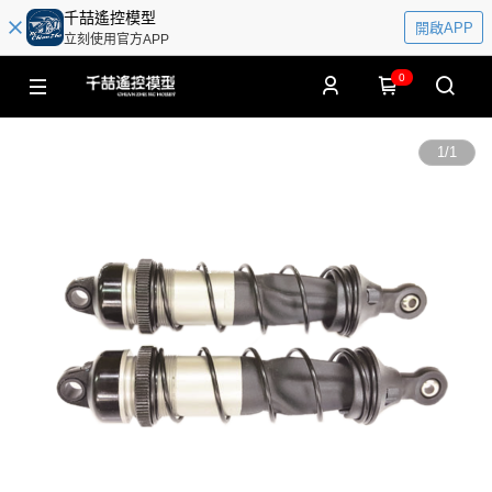
千喆遙控模型
開啟APP
立刻使用官方APP
0
1
/
1