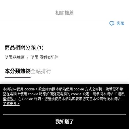
6 期 0 利率 每期
NT$258
21家銀行
合作金庫商業銀行
第一商業銀行
華南商業銀行
彰化商業銀行
合作金庫商業銀行
第一商業銀行
超商取貨付款
相關推薦
上海商業儲蓄銀行
台北富邦商業銀行
華南商業銀行
彰化商業銀行
國泰世華商業銀行
兆豐國際商業銀行
LINE Pay
上海商業儲蓄銀行
台北富邦商業銀行
客服
臺灣中小企業銀行
台中商業銀行
國泰世華商業銀行
兆豐國際商業銀行
匯豐（台灣）商業銀行
華泰商業銀行
Apple Pay
臺灣中小企業銀行
台中商業銀行
聯邦商業銀行
遠東國際商業銀行
匯豐（台灣）商業銀行
華泰商業銀行
街口支付
元大商業銀行
永豐商業銀行
商品相關分類 (1)
聯邦商業銀行
遠東國際商業銀行
玉山商業銀行
星展（台灣）商業銀行
元大商業銀行
永豐商業銀行
悠遊付
台新國際商業銀行
中國信託商業銀行
明陽品牌區
明陽 零件&配件
玉山商業銀行
星展（台灣）商業銀行
台灣樂天信用卡公司
台新國際商業銀行
中國信託商業銀行
ATM付款
本分類熱銷
全站排行
台灣樂天信用卡公司
運送方式
全家取貨付款
本網站中使用 cookie，欲查詢有關本網站使用 cookie 方式之詳情，及若您不希
熱門標籤
望在電腦上使用 cookie 時應如何變更電腦的 cookie 設定，請參閱本網站「
隱私
每筆NT$60，滿NT$3,000(含以上)免運費
權條款
」之 Cookie 聲明。您繼續使用本網站即表示您同意本公司得按本網站使
用條款之 Cookie 聲明使用 cookie。
了解更多 >
7-11取貨付款
每筆NT$60，滿NT$3,000(含以上)免運費
我知道了
新竹貨運