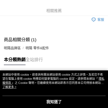
6 期 0 利率 每期
NT$28
21家銀行
合作金庫商業銀行
第一商業銀行
華南商業銀行
彰化商業銀行
合作金庫商業銀行
第一商業銀行
超商取貨付款
相關推薦
上海商業儲蓄銀行
台北富邦商業銀行
華南商業銀行
彰化商業銀行
國泰世華商業銀行
兆豐國際商業銀行
LINE Pay
上海商業儲蓄銀行
台北富邦商業銀行
客服
臺灣中小企業銀行
台中商業銀行
國泰世華商業銀行
兆豐國際商業銀行
匯豐（台灣）商業銀行
華泰商業銀行
Apple Pay
臺灣中小企業銀行
台中商業銀行
聯邦商業銀行
遠東國際商業銀行
匯豐（台灣）商業銀行
華泰商業銀行
街口支付
元大商業銀行
永豐商業銀行
商品相關分類 (1)
聯邦商業銀行
遠東國際商業銀行
玉山商業銀行
星展（台灣）商業銀行
元大商業銀行
永豐商業銀行
悠遊付
台新國際商業銀行
中國信託商業銀行
明陽品牌區
明陽 零件&配件
玉山商業銀行
星展（台灣）商業銀行
台灣樂天信用卡公司
台新國際商業銀行
中國信託商業銀行
ATM付款
本分類熱銷
全站排行
台灣樂天信用卡公司
運送方式
全家取貨付款
本網站中使用 cookie，欲查詢有關本網站使用 cookie 方式之詳情，及若您不希
熱門標籤
望在電腦上使用 cookie 時應如何變更電腦的 cookie 設定，請參閱本網站「
隱私
每筆NT$60，滿NT$3,000(含以上)免運費
權條款
」之 Cookie 聲明。您繼續使用本網站即表示您同意本公司得按本網站使
用條款之 Cookie 聲明使用 cookie。
了解更多 >
7-11取貨付款
每筆NT$60，滿NT$3,000(含以上)免運費
我知道了
新竹貨運