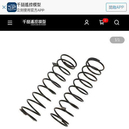
千喆遙控模型
開啟APP
立刻使用官方APP
0
1
/
1