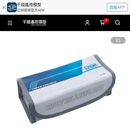
千喆遙控模型
開啟APP
立刻使用官方APP
0
1
/
1