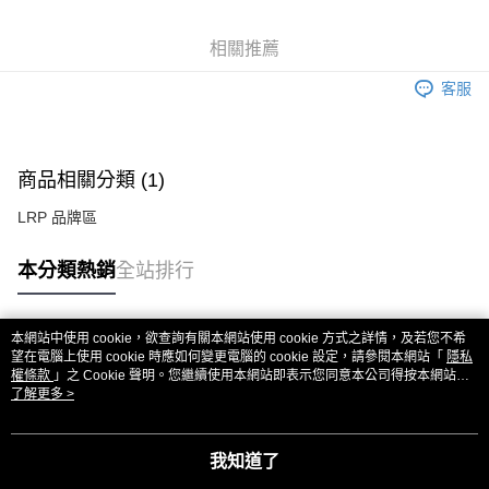
6 期 0 利率 每期
NT$100
21家銀行
合作金庫商業銀行
第一商業銀行
華南商業銀行
彰化商業銀行
合作金庫商業銀行
第一商業銀行
超商取貨付款
相關推薦
上海商業儲蓄銀行
台北富邦商業銀行
華南商業銀行
彰化商業銀行
國泰世華商業銀行
兆豐國際商業銀行
LINE Pay
上海商業儲蓄銀行
台北富邦商業銀行
客服
臺灣中小企業銀行
台中商業銀行
國泰世華商業銀行
兆豐國際商業銀行
匯豐（台灣）商業銀行
華泰商業銀行
Apple Pay
臺灣中小企業銀行
台中商業銀行
聯邦商業銀行
遠東國際商業銀行
匯豐（台灣）商業銀行
華泰商業銀行
街口支付
元大商業銀行
永豐商業銀行
商品相關分類 (1)
聯邦商業銀行
遠東國際商業銀行
玉山商業銀行
星展（台灣）商業銀行
元大商業銀行
永豐商業銀行
悠遊付
台新國際商業銀行
中國信託商業銀行
LRP 品牌區
玉山商業銀行
星展（台灣）商業銀行
台灣樂天信用卡公司
台新國際商業銀行
中國信託商業銀行
ATM付款
本分類熱銷
全站排行
台灣樂天信用卡公司
運送方式
全家取貨付款
本網站中使用 cookie，欲查詢有關本網站使用 cookie 方式之詳情，及若您不希
熱門標籤
望在電腦上使用 cookie 時應如何變更電腦的 cookie 設定，請參閱本網站「
隱私
每筆NT$60，滿NT$3,000(含以上)免運費
權條款
」之 Cookie 聲明。您繼續使用本網站即表示您同意本公司得按本網站使
用條款之 Cookie 聲明使用 cookie。
了解更多 >
7-11取貨付款
每筆NT$60，滿NT$3,000(含以上)免運費
我知道了
新竹貨運