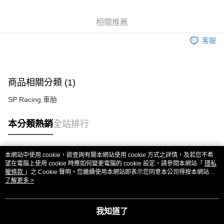
6 期 0 利率 每期
NT$55
21家銀行
合作金庫商業銀行
第一商業銀行
華南商業銀行
彰化商業銀行
合作金庫商業銀行
第一商業銀行
超商取貨付款
相關推薦
上海商業儲蓄銀行
台北富邦商業銀行
華南商業銀行
彰化商業銀行
國泰世華商業銀行
兆豐國際商業銀行
LINE Pay
上海商業儲蓄銀行
台北富邦商業銀行
客服
臺灣中小企業銀行
台中商業銀行
國泰世華商業銀行
兆豐國際商業銀行
匯豐（台灣）商業銀行
華泰商業銀行
Apple Pay
臺灣中小企業銀行
台中商業銀行
聯邦商業銀行
遠東國際商業銀行
匯豐（台灣）商業銀行
華泰商業銀行
街口支付
元大商業銀行
永豐商業銀行
商品相關分類 (1)
聯邦商業銀行
遠東國際商業銀行
玉山商業銀行
星展（台灣）商業銀行
元大商業銀行
永豐商業銀行
悠遊付
台新國際商業銀行
中國信託商業銀行
SP Racing 車胎
玉山商業銀行
星展（台灣）商業銀行
台灣樂天信用卡公司
台新國際商業銀行
中國信託商業銀行
ATM付款
本分類熱銷
全站排行
台灣樂天信用卡公司
運送方式
全家取貨付款
本網站中使用 cookie，欲查詢有關本網站使用 cookie 方式之詳情，及若您不希
熱門標籤
望在電腦上使用 cookie 時應如何變更電腦的 cookie 設定，請參閱本網站「
隱私
每筆NT$60，滿NT$3,000(含以上)免運費
權條款
」之 Cookie 聲明。您繼續使用本網站即表示您同意本公司得按本網站使
用條款之 Cookie 聲明使用 cookie。
了解更多 >
7-11取貨付款
每筆NT$60，滿NT$3,000(含以上)免運費
我知道了
新竹貨運