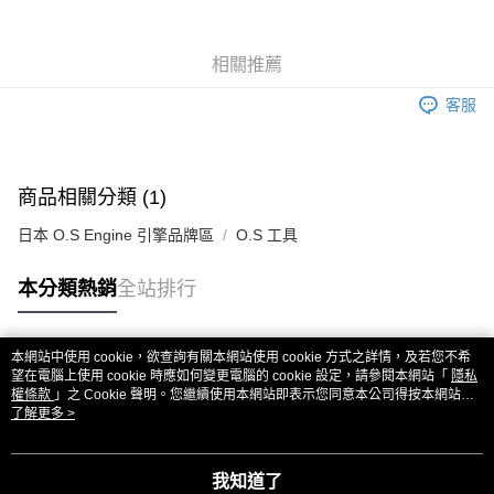
6 期 0 利率 每期
NT$93
21家銀行
合作金庫商業銀行
第一商業銀行
華南商業銀行
彰化商業銀行
合作金庫商業銀行
第一商業銀行
超商取貨付款
相關推薦
上海商業儲蓄銀行
台北富邦商業銀行
華南商業銀行
彰化商業銀行
國泰世華商業銀行
兆豐國際商業銀行
LINE Pay
上海商業儲蓄銀行
台北富邦商業銀行
客服
臺灣中小企業銀行
台中商業銀行
國泰世華商業銀行
兆豐國際商業銀行
匯豐（台灣）商業銀行
華泰商業銀行
Apple Pay
臺灣中小企業銀行
台中商業銀行
聯邦商業銀行
遠東國際商業銀行
匯豐（台灣）商業銀行
華泰商業銀行
街口支付
元大商業銀行
永豐商業銀行
商品相關分類 (1)
聯邦商業銀行
遠東國際商業銀行
玉山商業銀行
星展（台灣）商業銀行
元大商業銀行
永豐商業銀行
悠遊付
台新國際商業銀行
中國信託商業銀行
日本 O.S Engine 引擎品牌區
O.S 工具
玉山商業銀行
星展（台灣）商業銀行
台灣樂天信用卡公司
台新國際商業銀行
中國信託商業銀行
ATM付款
本分類熱銷
全站排行
台灣樂天信用卡公司
運送方式
全家取貨付款
本網站中使用 cookie，欲查詢有關本網站使用 cookie 方式之詳情，及若您不希
熱門標籤
望在電腦上使用 cookie 時應如何變更電腦的 cookie 設定，請參閱本網站「
隱私
每筆NT$60，滿NT$3,000(含以上)免運費
權條款
」之 Cookie 聲明。您繼續使用本網站即表示您同意本公司得按本網站使
用條款之 Cookie 聲明使用 cookie。
了解更多 >
7-11取貨付款
每筆NT$60，滿NT$3,000(含以上)免運費
我知道了