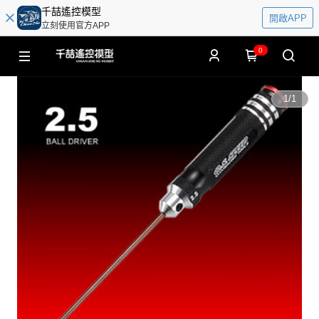
千喆遙控模型
開啟APP
立刻使用官方APP
0
1
/
1