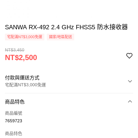
SANWA RX-492 2.4 GHz FHSS5 防水接收器
宅配滿NT$3,000免運
國家/地區配送
NT$3,450
NT$2,500
付款與運送方式
宅配滿NT$3,000免運
付款方式
商品特色
信用卡一次付款
商品編號
信用卡分期付款
7659723
3 期 0 利率 每期
NT$833
21家銀行
商品特色
6 期 0 利率 每期
NT$416
21家銀行
合作金庫商業銀行
第一商業銀行