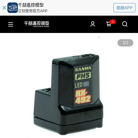
千喆遙控模型
開啟APP
立刻使用官方APP
0
1
/
2