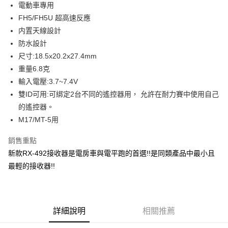
電動車專用
華南商業銀行
彰化商業銀行
合作金庫商業銀行
第一商業銀行
LINE Pay
FH5/FH5U 超高速反應
上海商業儲蓄銀行
台北富邦商業銀行
華南商業銀行
彰化商業銀行
國泰世華商業銀行
兆豐國際商業銀行
内置天線設計
Apple Pay
上海商業儲蓄銀行
台北富邦商業銀行
臺灣中小企業銀行
台中商業銀行
防水設計
國泰世華商業銀行
兆豐國際商業銀行
匯豐（台灣）商業銀行
華泰商業銀行
街口支付
臺灣中小企業銀行
台中商業銀行
尺寸:18.5x20.2x27.4mm
聯邦商業銀行
遠東國際商業銀行
匯豐（台灣）商業銀行
華泰商業銀行
重量6.8克
悠遊付
元大商業銀行
永豐商業銀行
聯邦商業銀行
遠東國際商業銀行
輸入電壓:3.7~7.4V
玉山商業銀行
星展（台灣）商業銀行
元大商業銀行
永豐商業銀行
ATM付款
雙ID可用:可綁定2台不同的遙控器用， 允許在耐力賽中使用自己
台新國際商業銀行
中國信託商業銀行
玉山商業銀行
星展（台灣）商業銀行
台灣樂天信用卡公司
的遙控器。
台新國際商業銀行
中國信託商業銀行
運送方式
M17/MT-5用
台灣樂天信用卡公司
新竹貨運
銷售重點
每筆NT$80，滿NT$3,000(含以上)免運費
新款RX-492接收器是電房車與電平跑的首選!!是同類產品中最小且
黑貓宅配通
最輕的接收器!!
每筆NT$150，滿NT$3,000(含以上)免運費
郵局包裹
詳細說明
相關推薦
每筆NT$60，滿NT$3,000(含以上)免運費