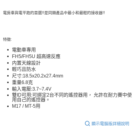
國家/地區配送
查看運費
電房車與電平跑的首選!!
是同類產品中最小和最輕的接收器!!
特徵:
電動車專用
FH5/FH5U 超高速反應
内置天線設計
輕巧且防水
尺寸:18.5x20.2x27.4mm
重量6.8克
輸入電壓:3.7~7.4V
雙ID可用:可綁定2台不同的遙控器用， 允許在耐力賽中使
用自己的遙控器。
M17 / MT-5用
顯示電腦版詳細說明