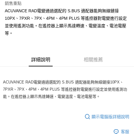
銷售重點
6 期 0 利率 每期
NT$250
21家銀行
合作金庫商業銀行
第一商業銀行
ACUVANCE RAD電變通過選配的 S.BUS 適配器能夠無線鏈接
華南商業銀行
彰化商業銀行
合作金庫商業銀行
第一商業銀行
超商取貨付款
10PX、7PXR、7PX、4PM、4PM PLUS 等遙控器對電變進行設定
上海商業儲蓄銀行
台北富邦商業銀行
華南商業銀行
彰化商業銀行
國泰世華商業銀行
兆豐國際商業銀行
並使用遙測功能。在遙控器上顯示馬達轉速、電變溫度、電池電壓
LINE Pay
上海商業儲蓄銀行
台北富邦商業銀行
臺灣中小企業銀行
台中商業銀行
等。
國泰世華商業銀行
兆豐國際商業銀行
匯豐（台灣）商業銀行
華泰商業銀行
Apple Pay
臺灣中小企業銀行
台中商業銀行
聯邦商業銀行
遠東國際商業銀行
匯豐（台灣）商業銀行
華泰商業銀行
街口支付
元大商業銀行
永豐商業銀行
聯邦商業銀行
遠東國際商業銀行
玉山商業銀行
星展（台灣）商業銀行
元大商業銀行
永豐商業銀行
詳細說明
相關推薦
悠遊付
台新國際商業銀行
中國信託商業銀行
玉山商業銀行
星展（台灣）商業銀行
台灣樂天信用卡公司
台新國際商業銀行
中國信託商業銀行
ATM付款
台灣樂天信用卡公司
ACUVANCE RAD電變通過選配的 S.BUS 適配器能夠無線鏈接10PX、
運送方式
7PXR、7PX、4PM、4PM PLUS 等遙控器對電變進行設定並使用遙測功
能。在遙控器上顯示馬達轉速、電變溫度、電池電壓等。
全家取貨付款
每筆NT$60，滿NT$3,000(含以上)免運費
7-11取貨付款
顯示電腦版詳細說明
每筆NT$60，滿NT$3,000(含以上)免運費
客服