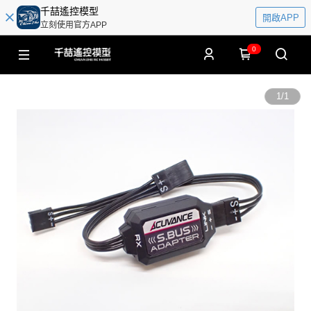
千喆遙控模型
開啟APP
立刻使用官方APP
0
1
/
1