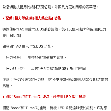
全息切割技術用於鋁材頂面切割，外觀具有更加閃耀的奢華感。
● 配備 [扭力等級]和[扭力終止點] 功能
通過使用*TAOⅢ或**S.BUS兼容設備，您可以使用[扭力等級]和[扭力
終止點功能
]
。
請參閱*TAO III 和 **S.BUS 功能。
［扭力等級］… 調整加速/減速扭力感覺。
［扭力終止點）… 設置“扭力等級”功能運行的油門範圍
注意：“扭力等級”和“扭力終止點”不支援其他廠牌或LUXON BS之前的
馬達。
● 關閉“Boost”和“Turbo”功能時，可使用 LED 進行辨識
關閉“Boost”和“Turbo”功能時，待機 LED 會閃爍以便於識別。它對應