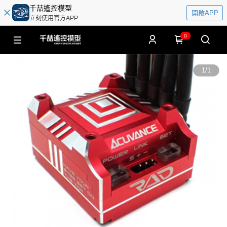
千喆遙控模型
開啟APP
立刻使用官方APP
0
1
/
1