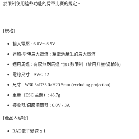
於限制使用這些功能的房車比賽的規定。
[規格]
輸入電壓 : 6.0V～8.5V
連續/瞬時最大電流 : 至電池產生的最大電流
適用馬達 : 有感無刷馬達 *無T數限制（禁用升壓/渦輪時)
電線尺寸 : AWG 12
尺寸 : W30.5×D35.0×H20.5mm (excluding projection)
重量（ESC 主體）: 48.7g
接收器/伺服調節器 : 6.0V / 3A
[產品內容物]
RAD電子變速 x 1