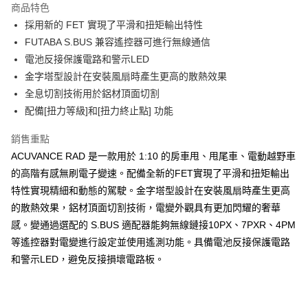
商品特色
6 期 0 利率 每期
NT$966
21家銀行
合作金庫商業銀行
第一商業銀行
採用新的 FET 實現了平滑和扭矩輸出特性
華南商業銀行
彰化商業銀行
合作金庫商業銀行
第一商業銀行
超商取貨付款
FUTABA S.BUS 兼容遙控器可進行無線通信
上海商業儲蓄銀行
台北富邦商業銀行
華南商業銀行
彰化商業銀行
國泰世華商業銀行
兆豐國際商業銀行
電池反接保護電路和警示LED
LINE Pay
上海商業儲蓄銀行
台北富邦商業銀行
臺灣中小企業銀行
台中商業銀行
金字塔型設計在安裝風扇時產生更高的散熱效果
國泰世華商業銀行
兆豐國際商業銀行
匯豐（台灣）商業銀行
華泰商業銀行
Apple Pay
臺灣中小企業銀行
台中商業銀行
全息切割技術用於鋁材頂面切割
聯邦商業銀行
遠東國際商業銀行
匯豐（台灣）商業銀行
華泰商業銀行
配備[扭力等級]和[扭力終止點] 功能
街口支付
元大商業銀行
永豐商業銀行
聯邦商業銀行
遠東國際商業銀行
玉山商業銀行
星展（台灣）商業銀行
元大商業銀行
永豐商業銀行
銷售重點
悠遊付
台新國際商業銀行
中國信託商業銀行
玉山商業銀行
星展（台灣）商業銀行
ACUVANCE RAD 是一款用於 1:10 的房車甩、甩尾車、電動越野車
台灣樂天信用卡公司
台新國際商業銀行
中國信託商業銀行
ATM付款
的高階有感無刷電子變速。配備全新的FET實現了平滑和扭矩輸出
台灣樂天信用卡公司
特性實現精細和動態的駕駛。金字塔型設計在安裝風扇時產生更高
運送方式
的散熱效果，鋁材頂面切割技術，電變外觀具有更加閃耀的奢華
全家取貨付款
感。變通過選配的 S.BUS 適配器能夠無線鏈接10PX、7PXR、4PM
每筆NT$60，滿NT$3,000(含以上)免運費
等遙控器對電變進行設定並使用遙測功能。具備電池反接保護電路
和警示LED，避免反接損壞電路板。
7-11取貨付款
每筆NT$60，滿NT$3,000(含以上)免運費