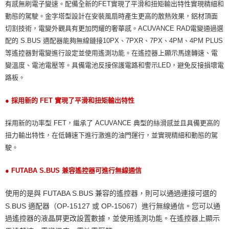
有感無刷電子變速。配備全新的FET實現了平滑和扭矩輸出特性實現精細和
動態的駕駛。金字塔型設計在安裝風扇時產生更高的散熱效果，鋁材頂面
切割技術，電變外觀具有更加閃耀的奢華感。ACUVANCE RAD電變通過選
配的 S.BUS 適配器能夠無線鏈接10PX、7PXR、7PX、4PM、4PM PLUS
等遙控器對電變進行設定並使用遙測功能。在遙控器上顯示馬達轉速、電
變溫度、電池電壓等。具備電池反接保護電路和警示LED，避免反接損壞電
路板。
● 採用新的 FET 實現了平滑和扭矩輸出特性
採用新的功率型 FET，繼承了 ACUVANCE 典型的絲滑感並且具備更高的
扭力輸出特性，在低轉速下進行激進的油門運行，並實現精細和動態的駕
駛。
● FUTABA S.BUS 兼容遙控器可進行無線通信
使用的是與 FUTABA S.BUS 兼容的遙控器，則可以通過連接可選的
S.BUS 適配器（OP-15127 或 OP-15067）進行無線通信。
您可以通
過遙控器的液晶屏更改設置數據，並使用遙測功能。在遙控器上顯示