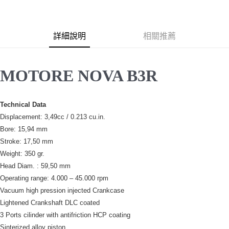
3 期 0 利率 每期
NT$3,733
21家銀行
6 期 0 利率 每期
NT$1,866
21家銀行
合作金庫商業銀行
第一商業銀行
華南商業銀行
彰化商業銀行
合作金庫商業銀行
第一商業銀行
超商取貨付款
詳細說明
相關推薦
上海商業儲蓄銀行
台北富邦商業銀行
華南商業銀行
彰化商業銀行
國泰世華商業銀行
兆豐國際商業銀行
LINE Pay
上海商業儲蓄銀行
台北富邦商業銀行
臺灣中小企業銀行
台中商業銀行
國泰世華商業銀行
兆豐國際商業銀行
MOTORE NOVA B3R
匯豐（台灣）商業銀行
華泰商業銀行
Apple Pay
臺灣中小企業銀行
台中商業銀行
聯邦商業銀行
遠東國際商業銀行
匯豐（台灣）商業銀行
華泰商業銀行
街口支付
元大商業銀行
永豐商業銀行
聯邦商業銀行
遠東國際商業銀行
玉山商業銀行
星展（台灣）商業銀行
Technical Data
元大商業銀行
永豐商業銀行
悠遊付
台新國際商業銀行
中國信託商業銀行
Displacement: 3,49cc / 0.213 cu.in.
玉山商業銀行
星展（台灣）商業銀行
台灣樂天信用卡公司
台新國際商業銀行
中國信託商業銀行
Bore: 15,94 mm
ATM付款
台灣樂天信用卡公司
Stroke: 17,50 mm
Weight: 350 gr.
運送方式
Head Diam. : 59,50 mm
全家取貨付款
Operating range: 4.000 – 45.000 rpm
每筆NT$60，滿NT$3,000(含以上)免運費
Vacuum high pression injected Crankcase
Lightened Crankshaft DLC coated
7-11取貨付款
3 Ports cilinder with antifriction HCP coating
每筆NT$60，滿NT$3,000(含以上)免運費
Sinterized alloy piston