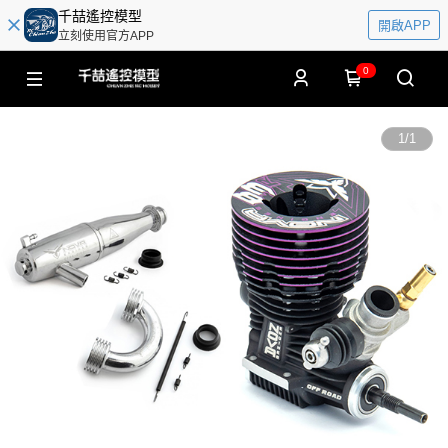
千喆遙控模型
開啟APP
立刻使用官方APP
0
1
/
1