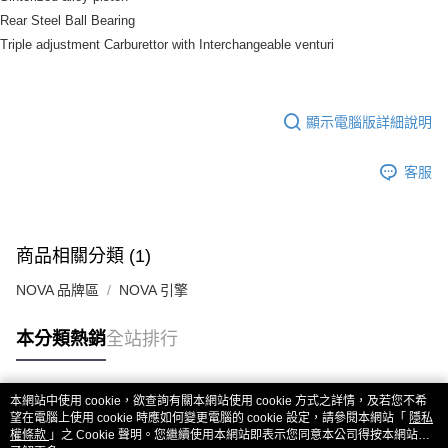
新竹貨運
Rear Steel Ball Bearing
每筆NT$80，滿NT$3,000(含以上)免運費
Triple adjustment Carburettor with Interchangeable venturi
黑貓宅配通
每筆NT$150，滿NT$3,000(含以上)免運費
顯示電腦版詳細說明
郵局包裹
每筆NT$60，滿NT$3,000(含以上)免運費
客服
商品相關分類 (1)
NOVA 品牌區
NOVA 引擎
本分類熱銷
全站排行
本網站中使用 cookie，欲查詢有關本網站使用 cookie 方式之詳情，及若您不希
熱門標籤
望在電腦上使用 cookie 時應如何變更電腦的 cookie 設定，請參閱本網站「
隱私
權條款
」之 Cookie 聲明。您繼續使用本網站即表示您同意本公司得按本網站使