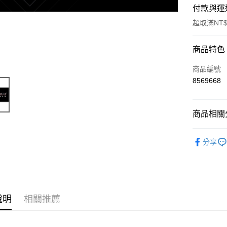
付款與運
超取滿NT$
付款方式
商品特色
信用卡一
商品編號
8569668
信用卡分
3 期 
商品相關分
6 期 
合作金
華南商
NOVA 品
合作金
超商取貨
上海商
分享
華南商
國泰世
LINE Pay
上海商
臺灣中
國泰世
匯豐（
Apple Pay
臺灣中
聯邦商
匯豐（
街口支付
元大商
聯邦商
說明
相關推薦
玉山商
元大商
悠遊付
台新國
玉山商
台灣樂