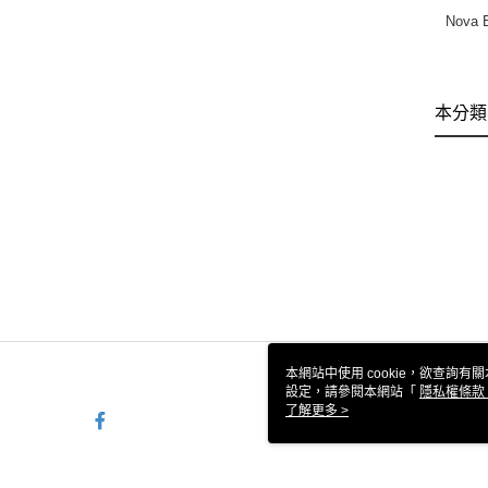
Nova E
本分類
本網站中使用 cookie，欲查詢有關
設定，請參閱本網站「
隱私權條款
使用 cookie。
了解更多 >