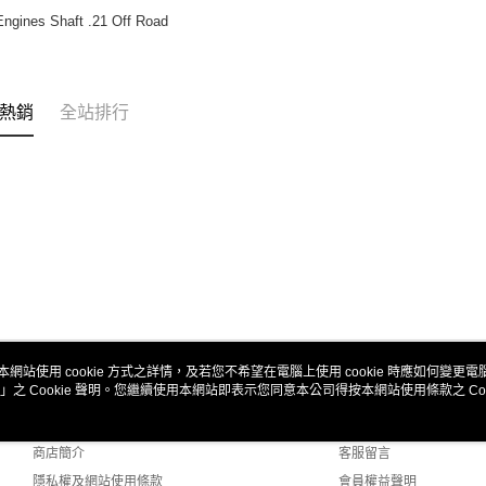
台新國
ATM付款
ngines Shaft .21 Off Road
台灣樂
運送方式
熱銷
全站排行
全家取貨
每筆NT$6
7-11取貨
每筆NT$6
新竹貨運
每筆NT$8
黑貓宅配
每筆NT$1
本網站使用 cookie 方式之詳情，及若您不希望在電腦上使用 cookie 時應如何變更電腦的
」之 Cookie 聲明。您繼續使用本網站即表示您同意本公司得按本網站使用條款之 Coo
關於我們
客服資訊
郵局包裹
每筆NT$6
品牌故事
購物說明
商店簡介
客服留言
隱私權及網站使用條款
會員權益聲明