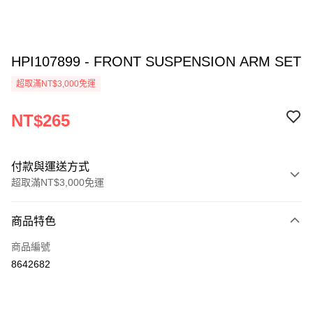
HPI107899 - FRONT SUSPENSION ARM SET
超取滿NT$3,000免運
NT$265
付款與運送方式
超取滿NT$3,000免運
付款方式
商品特色
信用卡一次付款
商品編號
信用卡分期付款
8642682
3 期 0 利率 每期
NT$88
21家銀行
6 期 0 利率 每期
NT$44
21家銀行
合作金庫商業銀行
第一商業銀行