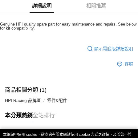
華南商業銀行
彰化商業銀行
合作金庫商業銀行
第一商業銀行
超商取貨付款
詳細說明
相關推薦
上海商業儲蓄銀行
台北富邦商業銀行
華南商業銀行
彰化商業銀行
國泰世華商業銀行
兆豐國際商業銀行
LINE Pay
上海商業儲蓄銀行
台北富邦商業銀行
臺灣中小企業銀行
台中商業銀行
國泰世華商業銀行
兆豐國際商業銀行
Genuine HPI quality spare part for easy maintenance and repairs. See below
匯豐（台灣）商業銀行
華泰商業銀行
Apple Pay
for kit compatibility.
臺灣中小企業銀行
台中商業銀行
聯邦商業銀行
遠東國際商業銀行
匯豐（台灣）商業銀行
華泰商業銀行
街口支付
元大商業銀行
永豐商業銀行
聯邦商業銀行
遠東國際商業銀行
玉山商業銀行
星展（台灣）商業銀行
顯示電腦版詳細說明
元大商業銀行
永豐商業銀行
悠遊付
台新國際商業銀行
中國信託商業銀行
玉山商業銀行
星展（台灣）商業銀行
台灣樂天信用卡公司
台新國際商業銀行
中國信託商業銀行
ATM付款
客服
台灣樂天信用卡公司
運送方式
全家取貨付款
商品相關分類 (1)
每筆NT$60，滿NT$3,000(含以上)免運費
HPI Racing 品牌區
零件&配件
7-11取貨付款
本分類熱銷
全站排行
每筆NT$60，滿NT$3,000(含以上)免運費
新竹貨運
本網站中使用 cookie，欲查詢有關本網站使用 cookie 方式之詳情，及若您不希
每筆NT$80，滿NT$3,000(含以上)免運費