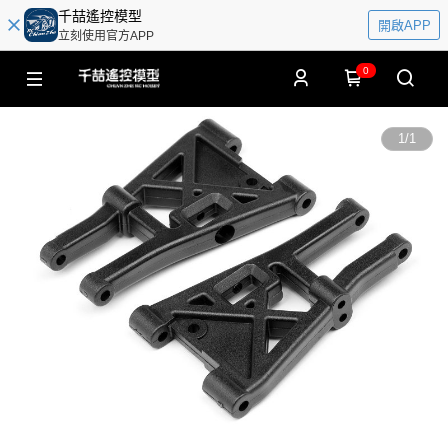
千喆遙控模型
開啟APP
立刻使用官方APP
0
1
/
1