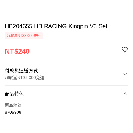
HB204655 HB RACING Kingpin V3 Set
超取滿NT$3,000免運
NT$240
付款與運送方式
超取滿NT$3,000免運
付款方式
商品特色
信用卡一次付款
商品編號
信用卡分期付款
8705908
3 期 0 利率 每期
NT$80
21家銀行
6 期 0 利率 每期
NT$40
21家銀行
合作金庫商業銀行
第一商業銀行