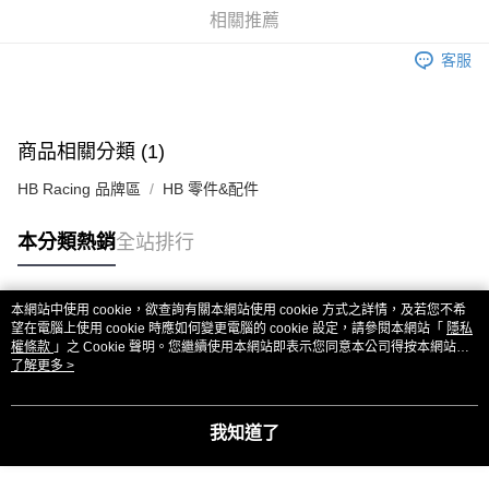
華南商業銀行
彰化商業銀行
合作金庫商業銀行
第一商業銀行
超商取貨付款
相關推薦
上海商業儲蓄銀行
台北富邦商業銀行
華南商業銀行
彰化商業銀行
國泰世華商業銀行
兆豐國際商業銀行
LINE Pay
上海商業儲蓄銀行
台北富邦商業銀行
客服
臺灣中小企業銀行
台中商業銀行
國泰世華商業銀行
兆豐國際商業銀行
匯豐（台灣）商業銀行
華泰商業銀行
Apple Pay
臺灣中小企業銀行
台中商業銀行
聯邦商業銀行
遠東國際商業銀行
匯豐（台灣）商業銀行
華泰商業銀行
街口支付
元大商業銀行
永豐商業銀行
商品相關分類 (1)
聯邦商業銀行
遠東國際商業銀行
玉山商業銀行
星展（台灣）商業銀行
元大商業銀行
永豐商業銀行
悠遊付
台新國際商業銀行
中國信託商業銀行
HB Racing 品牌區
HB 零件&配件
玉山商業銀行
星展（台灣）商業銀行
台灣樂天信用卡公司
台新國際商業銀行
中國信託商業銀行
ATM付款
本分類熱銷
全站排行
台灣樂天信用卡公司
運送方式
全家取貨付款
本網站中使用 cookie，欲查詢有關本網站使用 cookie 方式之詳情，及若您不希
熱門標籤
望在電腦上使用 cookie 時應如何變更電腦的 cookie 設定，請參閱本網站「
隱私
每筆NT$60，滿NT$3,000(含以上)免運費
權條款
」之 Cookie 聲明。您繼續使用本網站即表示您同意本公司得按本網站使
用條款之 Cookie 聲明使用 cookie。
了解更多 >
7-11取貨付款
每筆NT$60，滿NT$3,000(含以上)免運費
我知道了
新竹貨運
每筆NT$80，滿NT$3,000(含以上)免運費