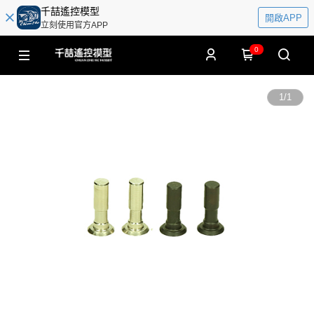
千喆遙控模型
開啟APP
立刻使用官方APP
0
1
/
1