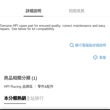
6 期 0 利率 每期
NT$122
21家銀行
合作金庫商業銀行
第一商業銀行
華南商業銀行
彰化商業銀行
合作金庫商業銀行
第一商業銀行
超商取貨付款
詳細說明
相關推薦
上海商業儲蓄銀行
台北富邦商業銀行
華南商業銀行
彰化商業銀行
國泰世華商業銀行
兆豐國際商業銀行
LINE Pay
上海商業儲蓄銀行
台北富邦商業銀行
臺灣中小企業銀行
台中商業銀行
國泰世華商業銀行
兆豐國際商業銀行
Genuine HPI spare part for ensured quality, correct maintenance and easy
匯豐（台灣）商業銀行
華泰商業銀行
Apple Pay
repairs. See below for kit compatibility.
臺灣中小企業銀行
台中商業銀行
聯邦商業銀行
遠東國際商業銀行
匯豐（台灣）商業銀行
華泰商業銀行
街口支付
元大商業銀行
永豐商業銀行
聯邦商業銀行
遠東國際商業銀行
玉山商業銀行
星展（台灣）商業銀行
顯示電腦版詳細說明
元大商業銀行
永豐商業銀行
悠遊付
台新國際商業銀行
中國信託商業銀行
玉山商業銀行
星展（台灣）商業銀行
台灣樂天信用卡公司
台新國際商業銀行
中國信託商業銀行
ATM付款
客服
台灣樂天信用卡公司
運送方式
全家取貨付款
商品相關分類 (1)
每筆NT$60，滿NT$3,000(含以上)免運費
HPI Racing 品牌區
零件&配件
7-11取貨付款
本分類熱銷
全站排行
每筆NT$60，滿NT$3,000(含以上)免運費
新竹貨運