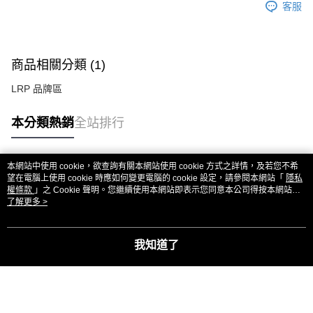
每筆NT$80，滿NT$3,000(含以上)免運費
客服
黑貓宅配通
每筆NT$150，滿NT$3,000(含以上)免運費
商品相關分類 (1)
郵局包裹
LRP 品牌區
每筆NT$60，滿NT$3,000(含以上)免運費
本分類熱銷
全站排行
本網站中使用 cookie，欲查詢有關本網站使用 cookie 方式之詳情，及若您不希
熱門標籤
望在電腦上使用 cookie 時應如何變更電腦的 cookie 設定，請參閱本網站「
隱私
權條款
」之 Cookie 聲明。您繼續使用本網站即表示您同意本公司得按本網站使
用條款之 Cookie 聲明使用 cookie。
了解更多 >
我知道了