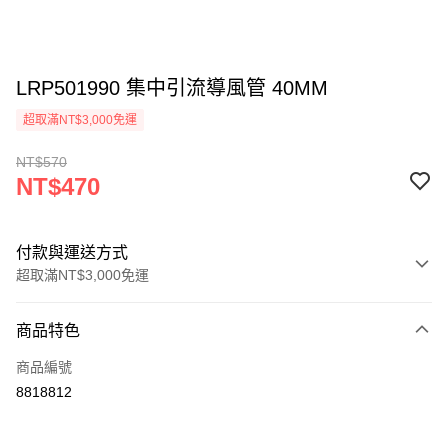
LRP501990 集中引流導風管 40MM
超取滿NT$3,000免運
NT$570
NT$470
付款與運送方式
超取滿NT$3,000免運
付款方式
商品特色
信用卡一次付款
商品編號
信用卡分期付款
8818812
3 期 0 利率 每期
NT$156
21家銀行
6 期 0 利率 每期
NT$78
21家銀行
合作金庫商業銀行
第一商業銀行