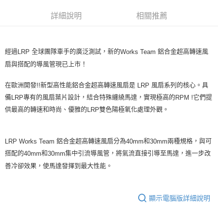
華南商業銀行
彰化商業銀行
合作金庫商業銀行
第一商業銀行
超商取貨付款
詳細說明
相關推薦
上海商業儲蓄銀行
台北富邦商業銀行
華南商業銀行
彰化商業銀行
國泰世華商業銀行
兆豐國際商業銀行
LINE Pay
上海商業儲蓄銀行
台北富邦商業銀行
臺灣中小企業銀行
台中商業銀行
國泰世華商業銀行
兆豐國際商業銀行
匯豐（台灣）商業銀行
華泰商業銀行
Apple Pay
經過
全球團隊車手的廣泛測試，新的
鋁合金超高轉速風
LRP
Works Team
臺灣中小企業銀行
台中商業銀行
聯邦商業銀行
遠東國際商業銀行
匯豐（台灣）商業銀行
華泰商業銀行
扇與搭配的導風管現已上市！
街口支付
元大商業銀行
永豐商業銀行
聯邦商業銀行
遠東國際商業銀行
玉山商業銀行
星展（台灣）商業銀行
元大商業銀行
永豐商業銀行
在歐洲開發
新型高性能鋁合金超高轉速風扇是
風扇系列的核心。具
!!
LRP
悠遊付
台新國際商業銀行
中國信託商業銀行
玉山商業銀行
星展（台灣）商業銀行
備
專有的風扇葉片設計，結合特殊纏繞馬達，實現極高的
它們提
LRP
RPM !
台灣樂天信用卡公司
台新國際商業銀行
中國信託商業銀行
ATM付款
供最高的轉速和時尚、優雅的
雙色陽極氧化處理外觀。
LRP
台灣樂天信用卡公司
運送方式
鋁合金超高轉速風扇分為
和
兩種規格，與可
LRP Works Team
40mm
30mm
全家取貨付款
搭配的
和
集中引流導風管，將氣流直接引導至馬達，進一步改
40mm
30mm
每筆NT$60，滿NT$3,000(含以上)免運費
善冷卻效果，使馬達發揮到最大性能。
7-11取貨付款
每筆NT$60，滿NT$3,000(含以上)免運費
顯示電腦版詳細說明
新竹貨運