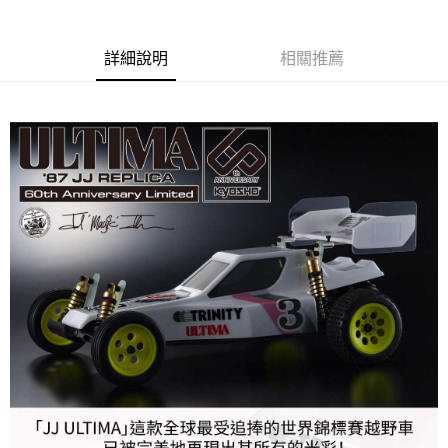
6 期 0 利率 每期
NT$2,191
21家銀行
合作金庫商業銀行
第一商業銀行
華南商業銀行
彰化商業銀行
合作金庫商業銀行
第一商業銀行
LINE Pay
詳細說明
相關推薦
上海商業儲蓄銀行
台北富邦商業銀行
華南商業銀行
彰化商業銀行
國泰世華商業銀行
兆豐國際商業銀行
Apple Pay
上海商業儲蓄銀行
台北富邦商業銀行
臺灣中小企業銀行
台中商業銀行
國泰世華商業銀行
兆豐國際商業銀行
匯豐（台灣）商業銀行
華泰商業銀行
街口支付
臺灣中小企業銀行
台中商業銀行
聯邦商業銀行
遠東國際商業銀行
匯豐（台灣）商業銀行
華泰商業銀行
悠遊付
元大商業銀行
永豐商業銀行
聯邦商業銀行
遠東國際商業銀行
玉山商業銀行
星展（台灣）商業銀行
元大商業銀行
永豐商業銀行
ATM付款
台新國際商業銀行
中國信託商業銀行
玉山商業銀行
星展（台灣）商業銀行
台灣樂天信用卡公司
台新國際商業銀行
中國信託商業銀行
運送方式
台灣樂天信用卡公司
新竹貨運
每筆NT$80，滿NT$3,000(含以上)免運費
黑貓宅配通
每筆NT$150，滿NT$3,000(含以上)免運費
郵局包裹
每筆NT$60，滿NT$3,000(含以上)免運費