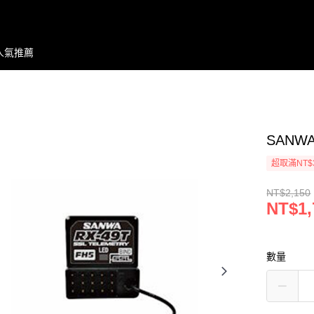
人氣推薦
SANWA
超取滿NT$
NT$2,150
NT$1,
數量