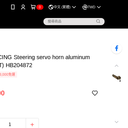
0
中文 (繁體)
TWD
ING Steering servo horn aluminum
T) HB204872
3,000免運
00