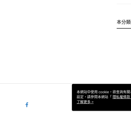
本分類
本網站中使用 cookie，欲查詢有關
設定，請參閱本網站「
隱私權條款
使用 cookie。
了解更多 >