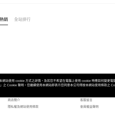
玉山商
元大商
悠遊付
台新國
玉山商
台灣樂
台新國
ATM付款
台灣樂
熱銷
全站排行
運送方式
全家取貨
每筆NT$6
7-11取貨
每筆NT$6
新竹貨運
每筆NT$8
本網站使用 cookie 方式之詳情，及若您不希望在電腦上使用 cookie 時應如何變更電腦的
」之 Cookie 聲明。您繼續使用本網站即表示您同意本公司得按本網站使用條款之 Coo
關於我們
客服資訊
黑貓宅配
品牌故事
購物說明
每筆NT$1
商店簡介
客服留言
郵局包裹
隱私權及網站使用條款
會員權益聲明
每筆NT$6
聯絡我們