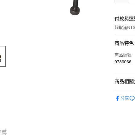
付款與運
超取滿NT$
付款方式
商品特色
信用卡一
商品編號
9786066
信用卡分
3 期 
商品相關分
6 期 
合作金
華南商
HB Raci
合作金
超商取貨
上海商
分享
華南商
國泰世
LINE Pay
上海商
臺灣中
國泰世
匯豐（
Apple Pay
臺灣中
聯邦商
匯豐（
街口支付
元大商
聯邦商
推薦