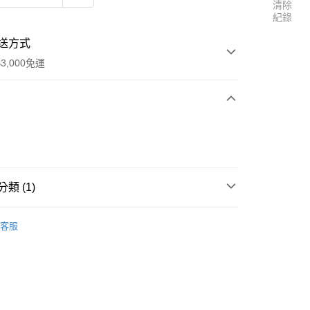
清除
紀錄
送方式
3,000免運
次付款
期付款
0 利率 每期
NT$133
21家銀行
類 (1)
0 利率 每期
NT$66
21家銀行
庫商業銀行
第一商業銀行
業銀行
彰化商業銀行
ng 品牌區
HB 零件&配件
庫商業銀行
第一商業銀行
付款
業儲蓄銀行
台北富邦商業銀行
客服
業銀行
彰化商業銀行
華商業銀行
兆豐國際商業銀行
業儲蓄銀行
台北富邦商業銀行
小企業銀行
台中商業銀行
華商業銀行
兆豐國際商業銀行
台灣）商業銀行
華泰商業銀行
小企業銀行
台中商業銀行
業銀行
遠東國際商業銀行
台灣）商業銀行
華泰商業銀行
業銀行
永豐商業銀行
業銀行
遠東國際商業銀行